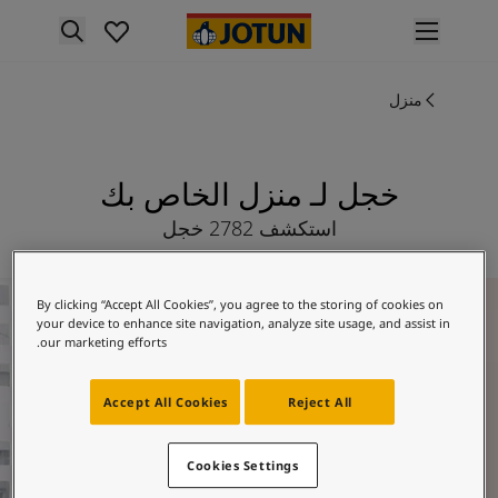
p nav label
لمنتجات
منزل
نتجات الدهان الداخلي
ميع منتجات الديكور الداخلي
نتجات الدهان الخارجي
ميع المنتجات الخارجية
خجل لـ منزل الخاص بك
لألوان
استكشف 2782 خجل
لوان الدهانات الداخلية
ميع ألوان الديكور الداخلي
لوان الدهانات الخارجية
لغد
By clicking “Accept All Cookies”, you agree to the storing of cookies on
ميع الألوان الخارجية
your device to enhance site navigation, analyze site usage, and assist in
جموعة الألوان
our marketing efforts.
Colour tool
ينات ألوان جوتن
Accept All Cookies
Reject All
لإلهام
لهام ألوان الدهان الداخلي
Cookies Settings
لهام ألوان الدهان الخارجي