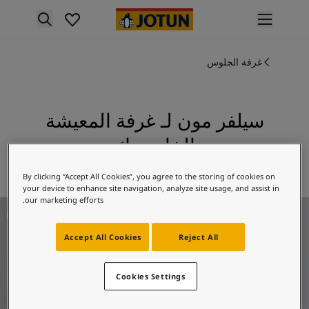
p nav label
لمنتجات
نتجات الدهان الداخلي
غرفة الجلوس
ميع منتجات الديكور الداخلي
نتجات الدهان الخارجي
ميع المنتجات الخارجية
سيلفر مون لـ غرفة المعيشة
لألوان
الخاص بك
لوان الدهانات الداخلية
ميع ألوان الديكور الداخلي
استكشف 5081 سيلفر مون
By clicking “Accept All Cookies”, you agree to the storing of cookies on
لوان الدهانات الخارجية
your device to enhance site navigation, analyze site usage, and assist in
ميع الألوان الخارجية
our marketing efforts.
فكار ملهمة لغرفة المعيشة
جموعة الألوان
Colour tool
Accept All Cookies
Reject All
ينات ألوان جوتن
لإلهام
لهام ألوان الدهان الداخلي
Cookies Settings
لهام ألوان الدهان الخارجي