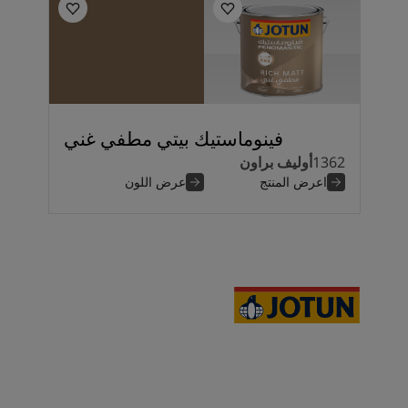
فينوماستيك بيتي مطفي غني
1362
أوليف براون
اعرض المنتج
عرض اللون