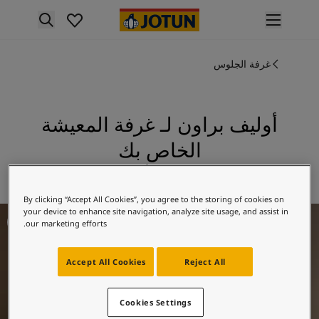
p nav label
لمنتجات
نتجات الدهان الداخلي
غرفة الجلوس
ميع منتجات الديكور الداخلي
نتجات الدهان الخارجي
ميع المنتجات الخارجية
أوليف براون لـ غرفة المعيشة
لألوان
الخاص بك
لوان الدهانات الداخلية
ميع ألوان الديكور الداخلي
استكشف 1362 أوليف براون
لوان الدهانات الخارجية
By clicking “Accept All Cookies”, you agree to the storing of cookies on
ميع الألوان الخارجية
فكار ملهمة لغرفة المعيشة
your device to enhance site navigation, analyze site usage, and assist in
جموعة الألوان
our marketing efforts.
Colour tool
ينات ألوان جوتن
Accept All Cookies
Reject All
لإلهام
لهام ألوان الدهان الداخلي
لهام ألوان الدهان الخارجي
Cookies Settings