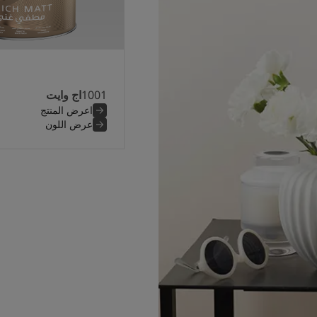
1001
اج وايت
اعرض المنتج
عرض اللون