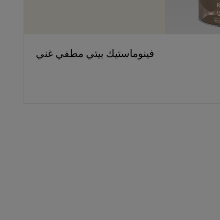
فينوماستيك بيتي مطفي غني