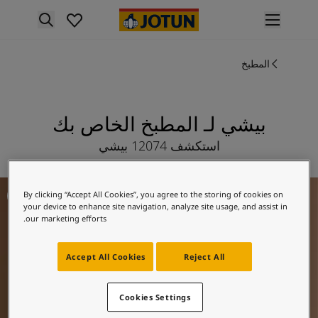
p nav label
لمنتجات
المطبخ
نتجات الدهان الداخلي
ميع منتجات الديكور الداخلي
نتجات الدهان الخارجي
ميع المنتجات الخارجية
بيشي لـ المطبخ الخاص بك
لألوان
استكشف 12074 بيشي
لوان الدهانات الداخلية
ميع ألوان الديكور الداخلي
لوان الدهانات الخارجية
فكار ملهمة للمطبخ
By clicking “Accept All Cookies”, you agree to the storing of cookies on
ميع الألوان الخارجية
your device to enhance site navigation, analyze site usage, and assist in
جموعة الألوان
our marketing efforts.
Colour tool
ينات ألوان جوتن
Accept All Cookies
Reject All
لإلهام
لهام ألوان الدهان الداخلي
Cookies Settings
لهام ألوان الدهان الخارجي