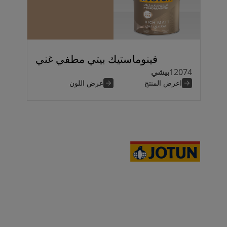
فينوماستيك بيتي مطفي غني
12074
بيشي
اعرض المنتج
عرض اللون