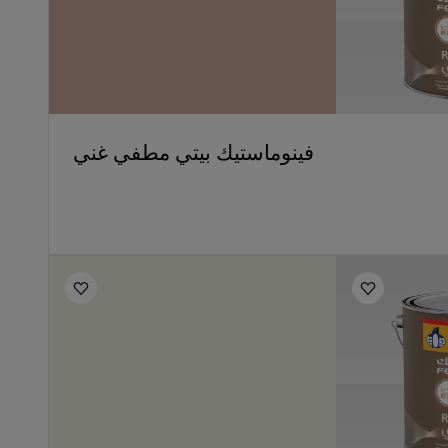
فينوماستيك بيتي مطفي غني