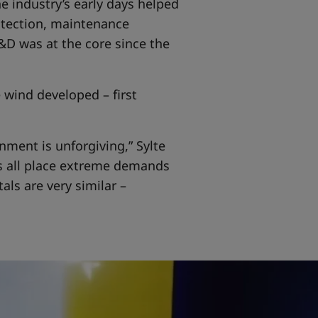
e industry’s early days helped
rotection, maintenance
&D was at the core since the
 wind developed – first
onment is unforgiving,” Sylte
ss all place extreme demands
ls are very similar –