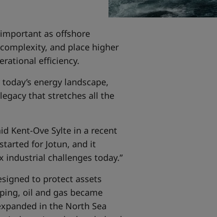
 important as offshore
 complexity, and place higher
rational efficiency.
r today’s energy landscape,
legacy that stretches all the
aid Kent‑Ove Sylte in a recent
tarted for Jotun, and it
industrial challenges today.”
esigned to protect assets
pping, oil and gas became
y expanded in the North Sea