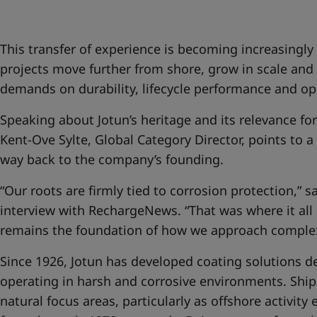
United States
-
English
Global site
-
English
This transfer of experience is becoming increasingly
projects move further from shore, grow in scale and
demands on durability, lifecycle performance and ope
Speaking about Jotun’s heritage and its relevance fo
Kent‑Ove Sylte, Global Category Director, points to a 
way back to the company’s founding.
“Our roots are firmly tied to corrosion protection,” s
interview with RechargeNews. “That was where it all s
remains the foundation of how we approach complex 
Since 1926, Jotun has developed coating solutions d
operating in harsh and corrosive environments. Shi
natural focus areas, particularly as offshore activit