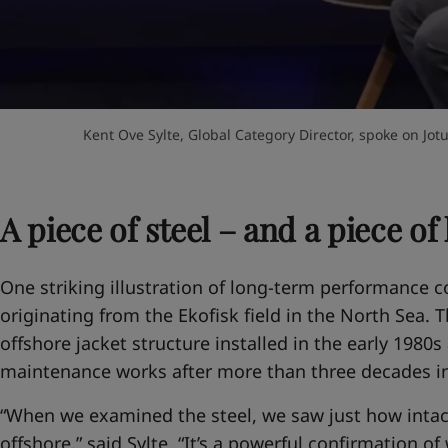
Kent Ove Sylte, Global Category Director, spoke on Jot
A piece of stee
l – and a piece of
One striking illustration of long-term performance c
originating from the Ekofisk field in the North Sea. T
offshore jacket structure installed in the early 1980
maintenance works after more than three decades in
“When we examined the steel, we saw just how intact i
offshore,” said Sylte. “It’s a powerful confirmation o