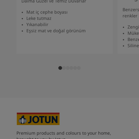
Daima Güzel ve Temiz Duvarlar
South Africa
-
English
Benzers
Sri Lanka
-
English
Mat iç cephe boyası
renkler
Sudan
-
Arabic
Leke tutmaz
Yıkanabilir
Syria
-
Arabic
Zengi
Eşsiz mat ve doğal görünüm
Tanzania
-
English
Müke
Benze
Tunisia
-
English
Siline
Zambia
-
English
Zimbabwe
-
English
UAE
-
Arabic
UAE
-
English
Premium products and colours to your home,