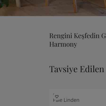
Rengini Keşfedin 
Harmony
Tavsiye Edile
8281
Pale Linden