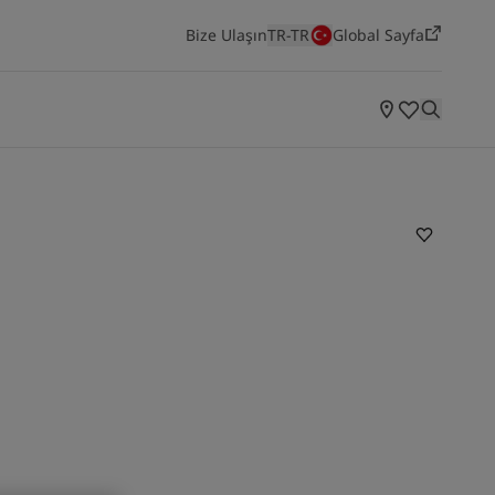
Bize Ulaşın
TR-TR
Global Sayfa
ODALARA GÖRE ILHAMLAR
Yatak Odası
Mutfak
Salon
Yaşayan Mekanlar
Jotun'un en yeni renk koleksiyonunu keşfedin