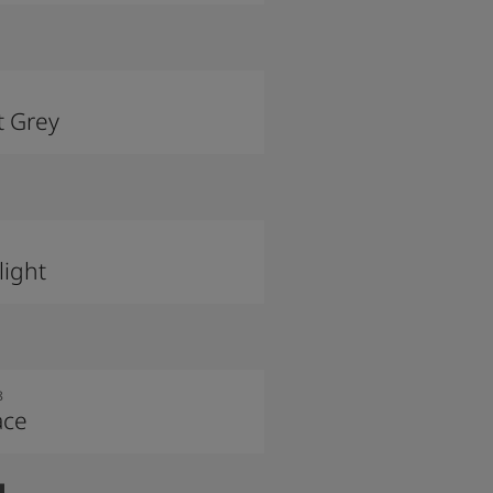
t Grey
light
8
ace