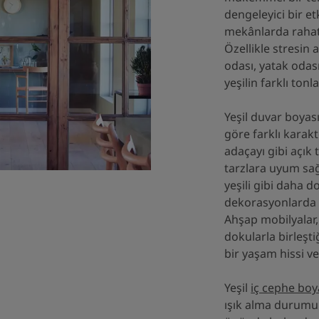
dengeleyici bir et
mekânlarda rahatl
Özellikle stresin 
odası, yatak odas
yeşilin farklı ton
Yeşil duvar boyası
göre farklı karakt
adaçayı gibi açık 
tarzlara uyum sağ
yeşili gibi daha d
dekorasyonlarda g
Ahşap mobilyalar,
dokularla birleşti
bir yaşam hissi ver
Yeşil
iç cephe boy
ışık alma durumu