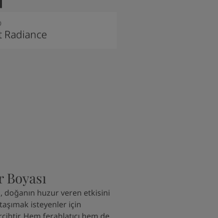
0
t Radiance
r Boyası
ı, doğanın huzur veren etkisini
taşımak isteyenler için
ihtir. Hem ferahlatıcı hem de