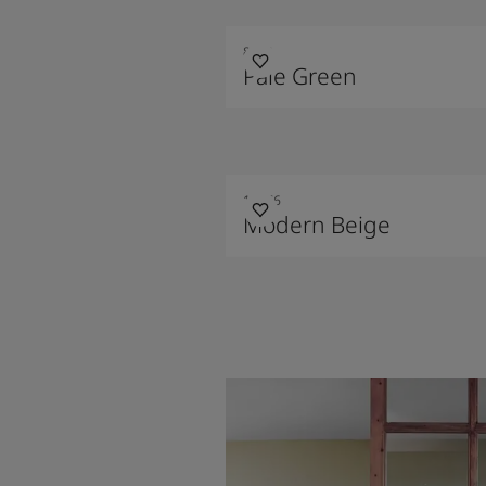
8478
Pale Green
12076
Modern Beige