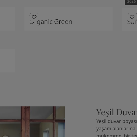
2026
8494
1208
Organic Green
Sof
Yeşil Duva
Yeşil duvar boyas
yaşam alanlarına 
mükemmel bir terc