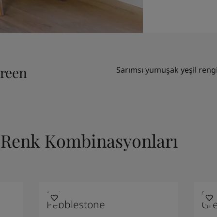
Green
Sarımsı yumuşak yeşil rengi
n Renk Kombinasyonları
1877
8469
Pebblestone
Gre