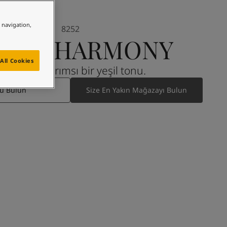
e navigation,
8252
EEN HARMONY
All Cookies
Yumuşak, sarımsı bir yeşil tonu.
ü Bulun
Size En Yakın Mağazayı Bulun