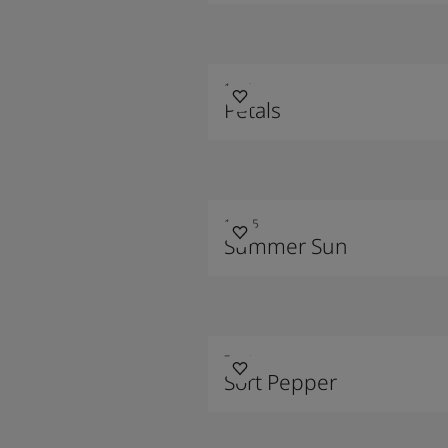
1156
Petals
10235
Summer Sun
7354
Sort Pepper