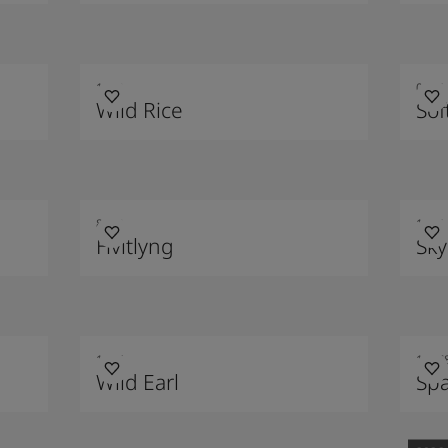
1012
0394
Wild Rice
Sof
8303
1624
Hvitlyng
Sky
1876
1067
Wild Earl
Sp