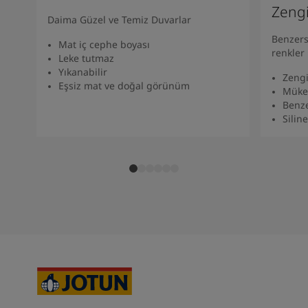
South Africa
-
English
Zeng
Daima Güzel ve Temiz Duvarlar
Sri Lanka
-
English
Benzers
Sudan
-
Arabic
Mat iç cephe boyası
renkler
Syria
-
Arabic
Leke tutmaz
Yıkanabilir
Tanzania
-
English
Zengi
Eşsiz mat ve doğal görünüm
Tunisia
-
English
Müke
Benze
Zambia
-
English
Siline
Zimbabwe
-
English
UAE
-
Arabic
UAE
-
English