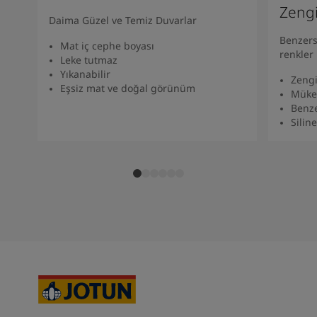
South Africa
-
English
Zeng
Daima Güzel ve Temiz Duvarlar
Sri Lanka
-
English
Benzers
Sudan
-
Arabic
Mat iç cephe boyası
renkler
Syria
-
Arabic
Leke tutmaz
Yıkanabilir
Tanzania
-
English
Zengi
Eşsiz mat ve doğal görünüm
Tunisia
-
English
Müke
Benze
Zambia
-
English
Siline
Zimbabwe
-
English
UAE
-
Arabic
UAE
-
English