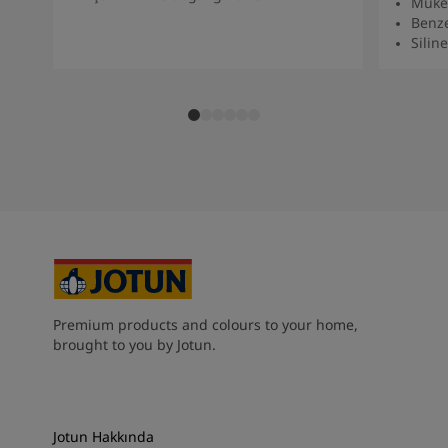
Müke
Benze
Siline
Premium products and colours to your home,
brought to you by Jotun.
Jotun Hakkında