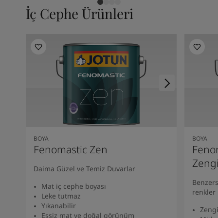
İç Cephe Ürünleri
BOYA
BOYA
Fenomastic Zen
Fenom
Zeng
Daima Güzel ve Temiz Duvarlar
Benzers
Mat iç cephe boyası
renkler
Leke tutmaz
Yıkanabilir
Zengi
Eşsiz mat ve doğal görünüm