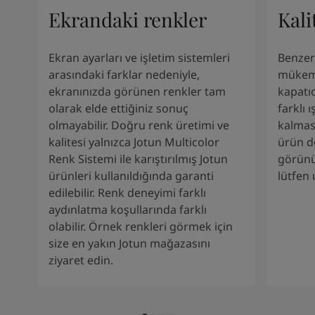
Ekrandaki renkler
Kali
Ekran ayarları ve işletim sistemleri
Benzers
arasındaki farklar nedeniyle,
mükem
ekranınızda görünen renkler tam
kapatı
olarak elde ettiğiniz sonuç
farklı 
olmayabilir. Doğru renk üretimi ve
kalması
kalitesi yalnızca Jotun Multicolor
ürün d
Renk Sistemi ile karıştırılmış Jotun
görünü
ürünleri kullanıldığında garanti
lütfen
edilebilir. Renk deneyimi farklı
aydınlatma koşullarında farklı
olabilir. Örnek renkleri görmek için
size en yakın Jotun mağazasını
ziyaret edin.