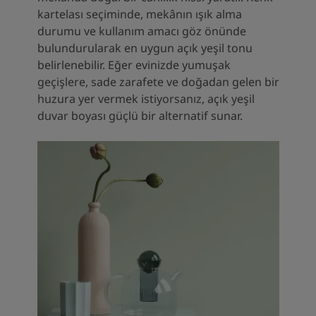
South Africa
-
English
kartelası seçiminde, mekânın ışık alma
Sri Lanka
-
English
durumu ve kullanım amacı göz önünde
Sudan
-
Arabic
bulundurularak en uygun açık yeşil tonu
Syria
-
Arabic
belirlenebilir. Eğer evinizde yumuşak
Tanzania
-
English
geçişlere, sade zarafete ve doğadan gelen bir
Tunisia
-
English
huzura yer vermek istiyorsanız, açık yeşil
Zambia
-
English
duvar boyası güçlü bir alternatif sunar.
Zimbabwe
-
English
UAE
-
Arabic
UAE
-
English