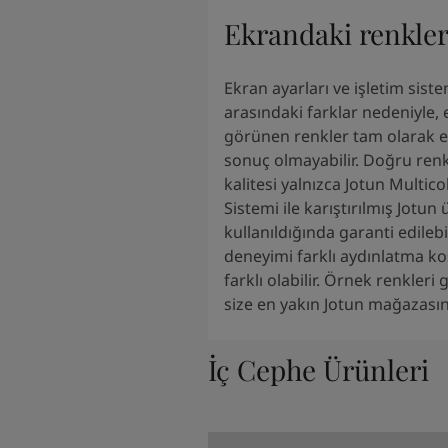
South Africa
-
English
Ekrandaki renkle
Sri Lanka
-
English
Sudan
-
Arabic
Syria
-
Arabic
Ekran ayarları ve işletim siste
Tanzania
-
English
arasındaki farklar nedeniyle,
Tunisia
-
English
görünen renkler tam olarak el
Zambia
-
English
sonuç olmayabilir. Doğru renk
Zimbabwe
-
English
kalitesi yalnızca Jotun Multic
UAE
-
Arabic
Sistemi ile karıştırılmış Jotun 
UAE
-
English
kullanıldığında garanti edilebi
deneyimi farklı aydınlatma ko
farklı olabilir. Örnek renkleri
size en yakın Jotun mağazasını
İç Cephe Ürünleri