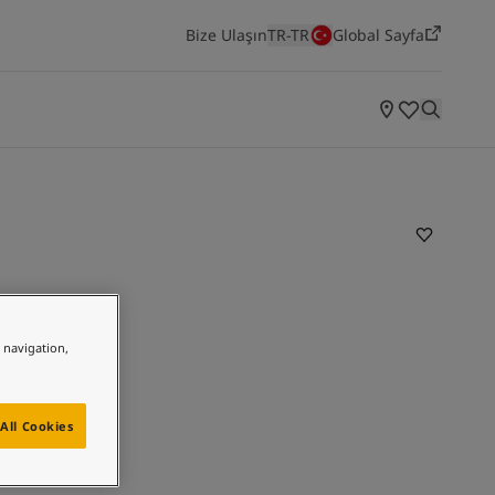
Bize Ulaşın
TR-TR
Global Sayfa
ODALARA GÖRE ILHAMLAR
Yatak Odası
Mutfak
Salon
Yaşayan Mekanlar
Jotun'un en yeni renk koleksiyonunu keşfedin
e navigation,
All Cookies