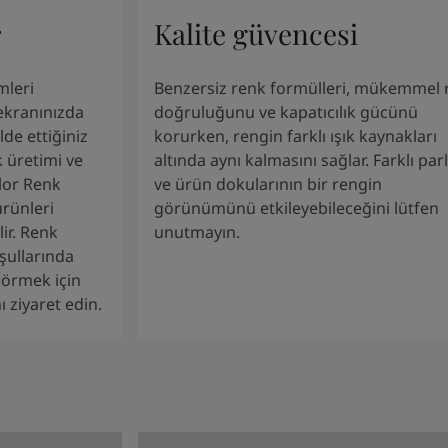
r
Kalite güvencesi
mleri
Benzersiz renk formülleri, mükemmel 
 ekranınızda
doğruluğunu ve kapatıcılık gücünü
de ettiğiniz
korurken, rengin farklı ışık kaynakları
 üretimi ve
altında aynı kalmasını sağlar. Farklı parl
olor Renk
ve ürün dokularının bir rengin
ürünleri
görünümünü etkileyebileceğini lütfen
lir. Renk
unutmayın.
şullarında
 görmek için
 ziyaret edin.