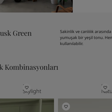
Dusk Green
Sakinlik ve canlılık arası
yumuşak bir yeşil tonu. He
kullanılabilir.
nk Kombinasyonları
1624
5503
Skylight
Natu
JOTUN 7038 DUSK GREEN 1