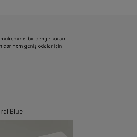
nda mükemmel bir denge kuran
m dar hem geniş odalar için
ral Blue
931 CASHEW