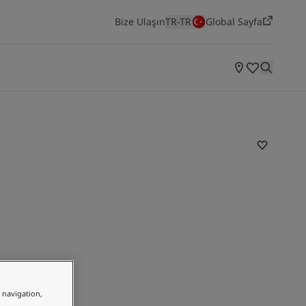
Bize Ulaşın
TR-TR
Global Sayfa
ODALARA GÖRE ILHAMLAR
Yatak Odası
Mutfak
Salon
Yaşayan Mekanlar
Jotun'un en yeni renk koleksiyonunu keşfedin
e navigation,