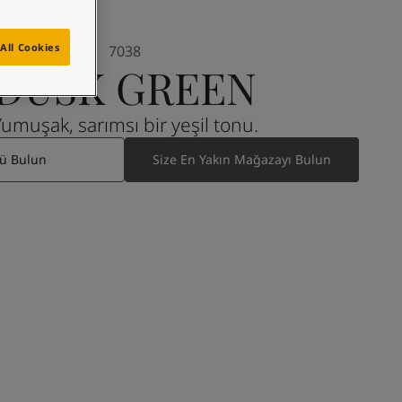
All Cookies
7038
DUSK GREEN
Yumuşak, sarımsı bir yeşil tonu.
ü Bulun
Size En Yakın Mağazayı Bulun