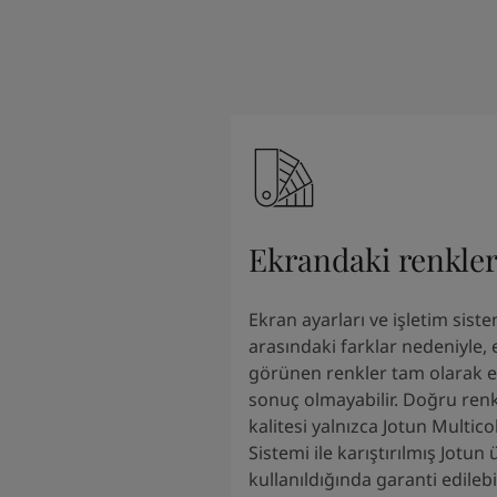
South Africa
-
English
Sri Lanka
-
English
Sudan
-
Arabic
Syria
-
Arabic
Tanzania
-
English
Tunisia
-
English
Zambia
-
English
Zimbabwe
-
English
UAE
-
Arabic
Ekrandaki renkle
UAE
-
English
Ekran ayarları ve işletim siste
arasındaki farklar nedeniyle,
görünen renkler tam olarak el
sonuç olmayabilir. Doğru renk
kalitesi yalnızca Jotun Multic
Sistemi ile karıştırılmış Jotun 
kullanıldığında garanti edilebi