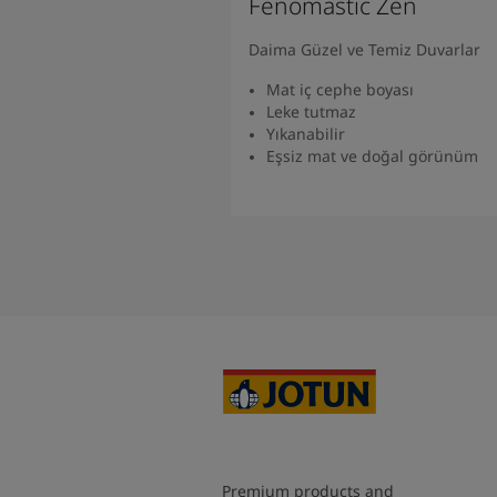
Fenomastic Zen
Daima Güzel ve Temiz Duvarlar
Mat iç cephe boyası
Leke tutmaz
Yıkanabilir
Eşsiz mat ve doğal görünüm
Ürünü Bulun
Premium products and