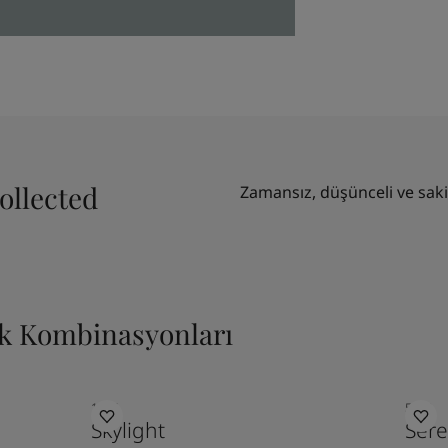
ollected
Zamansız, düşünceli ve saki
nk Kombinasyonları
1624
5490
Skylight
Sere