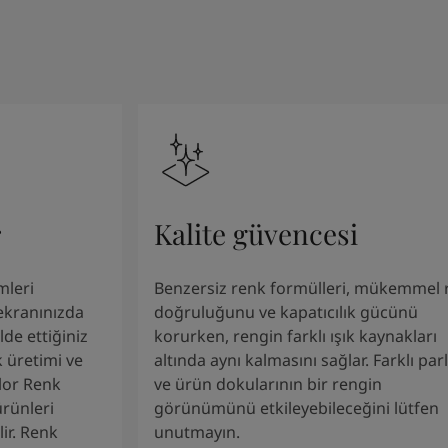
r
Kalite güvencesi
mleri
Benzersiz renk formülleri, mükemmel 
 ekranınızda
doğruluğunu ve kapatıcılık gücünü
de ettiğiniz
korurken, rengin farklı ışık kaynakları
 üretimi ve
altında aynı kalmasını sağlar. Farklı parl
olor Renk
ve ürün dokularının bir rengin
ürünleri
görünümünü etkileyebileceğini lütfen
lir. Renk
unutmayın.