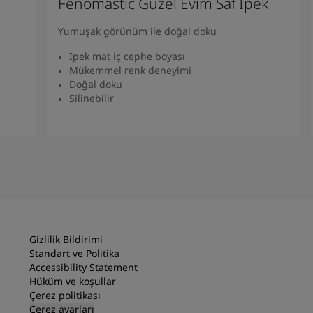
Fenomastic Güzel Evim Saf İpek
Yumuşak görünüm ile doğal doku
İpek mat iç cephe boyası
Mükemmel renk deneyimi
Doğal doku
Silinebilir
Ürünü Bulun
Gizlilik Bildirimi
Standart ve Politika
Accessibility Statement
Hüküm ve koşullar
Çerez politikası
Çerez ayarları