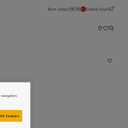
Bize Ulaşın
TR-TR
Global Sayfa
ODALARA GÖRE ILHAMLAR
Yatak Odası
Mutfak
Salon
Yaşayan Mekanlar
Jotun'un en yeni renk koleksiyonunu keşfedin
e navigation,
All Cookies