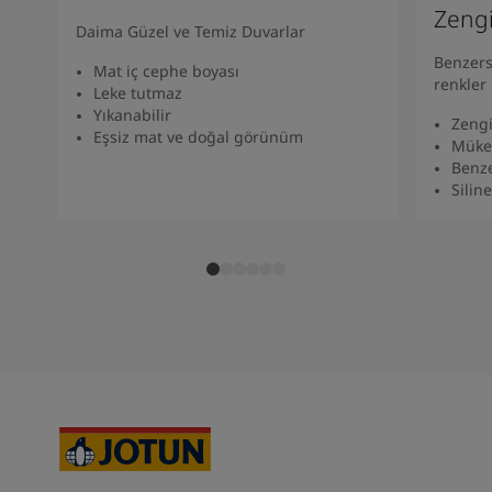
South Africa
-
English
Zeng
Daima Güzel ve Temiz Duvarlar
Sri Lanka
-
English
Benzers
Sudan
-
Arabic
Mat iç cephe boyası
renkler
Syria
-
Arabic
Leke tutmaz
Yıkanabilir
Tanzania
-
English
Zengi
Eşsiz mat ve doğal görünüm
Tunisia
-
English
Müke
Benze
Zambia
-
English
Siline
Zimbabwe
-
English
UAE
-
Arabic
UAE
-
English