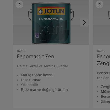
South Africa
-
English
Sri Lanka
-
English
Sudan
-
Arabic
Syria
-
Arabic
Tanzania
-
English
Tunisia
-
English
Zambia
-
English
Zimbabwe
-
English
UAE
-
Arabic
BOYA
BOYA
Fenomastic Zen
Fenom
UAE
-
English
Zeng
Daima Güzel ve Temiz Duvarlar
Benzers
Mat iç cephe boyası
renkler
Leke tutmaz
Yıkanabilir
Zengi
Eşsiz mat ve doğal görünüm
Müke
Benze
Siline