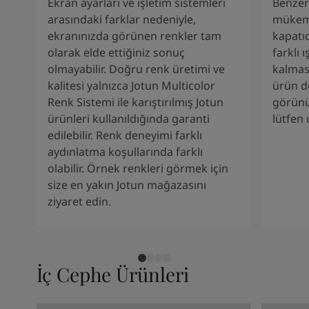
Kenya
-
English
Ekran ayarları ve işletim sistemleri
Benzers
Kuwait
-
Arabic
arasındaki farklar nedeniyle,
mükem
Lebanon
-
English
ekranınızda görünen renkler tam
kapatı
Libya
-
English
olarak elde ettiğiniz sonuç
farklı 
Madagascar
-
English
olmayabilir. Doğru renk üretimi ve
kalması
Mauritius
-
English
kalitesi yalnızca Jotun Multicolor
ürün d
Morocco
-
Arabic
Renk Sistemi ile karıştırılmış Jotun
görünü
Morocco
-
French
ürünleri kullanıldığında garanti
lütfen
Mozambique
-
English
edilebilir. Renk deneyimi farklı
Namibia
-
English
aydınlatma koşullarında farklı
Nigeria
-
English
olabilir. Örnek renkleri görmek için
Oman
-
Arabic
size en yakın Jotun mağazasını
Oman
-
English
ziyaret edin.
Pakistan
-
English
Qatar
-
Arabic
Qatar
-
English
Saudi
-
Arabic
İç Cephe Ürünleri
Saudi
-
English
Senegal
-
English