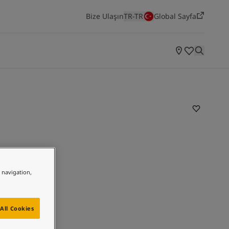
Bize Ulaşın
TR-TR
Global Sayfa
ODALARA GÖRE ILHAMLAR
Yatak Odası
Mutfak
Salon
Yaşayan Mekanlar
Jotun'un en yeni renk koleksiyonunu keşfedin
e navigation,
All Cookies