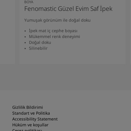
BOYA
Fenomastic Güzel Evim Saf İpek
Yumuşak görünüm ile doğal doku
İpek mat iç cephe boyası
Mükemmel renk deneyimi
Doğal doku
Silinebilir
Ürünü Bulun
Gizlilik Bildirimi
Standart ve Politika
Accessibility Statement
Hüküm ve koşullar
Çerez politikası