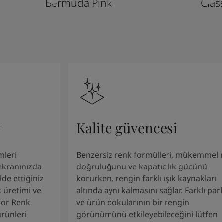
Bermuda Pink
Clas
r
Kalite güvencesi
mleri
Benzersiz renk formülleri, mükemmel 
 ekranınızda
doğruluğunu ve kapatıcılık gücünü
de ettiğiniz
korurken, rengin farklı ışık kaynakları
 üretimi ve
altında aynı kalmasını sağlar. Farklı parl
olor Renk
ve ürün dokularının bir rengin
ürünleri
görünümünü etkileyebileceğini lütfen