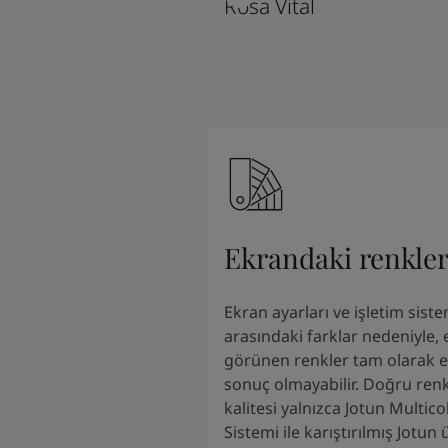
Rosa Vital
South Africa
-
English
Sri Lanka
-
English
Sudan
-
Arabic
Syria
-
Arabic
Tanzania
-
English
Tunisia
-
English
Zambia
-
English
Zimbabwe
-
English
UAE
-
Arabic
UAE
-
English
Ekrandaki renkle
Ekran ayarları ve işletim siste
arasındaki farklar nedeniyle,
görünen renkler tam olarak el
sonuç olmayabilir. Doğru renk
kalitesi yalnızca Jotun Multic
Sistemi ile karıştırılmış Jotun 