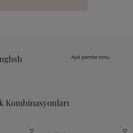
nglısh
Açık pembe tonu.
nk Kombinasyonları
3243
9918