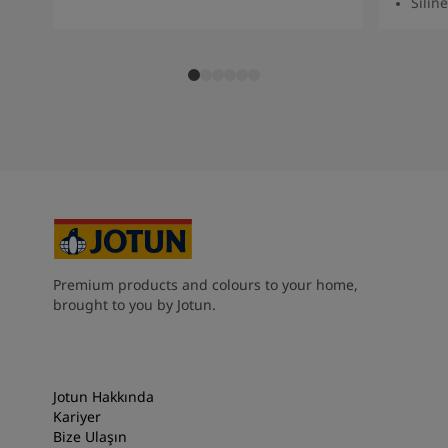
Siline
South Africa
-
English
Sri Lanka
-
English
Sudan
-
Arabic
Syria
-
Arabic
Tanzania
-
English
Tunisia
-
English
Zambia
-
English
Zimbabwe
-
English
UAE
-
Arabic
UAE
-
English
Premium products and colours to your home,
brought to you by Jotun.
Jotun Hakkında
Kariyer
Bize Ulaşın