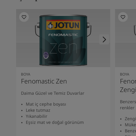
Kenya
-
English
Kuwait
-
Arabic
Lebanon
-
English
Libya
-
English
Madagascar
-
English
Mauritius
-
English
Morocco
-
Arabic
Morocco
-
French
Mozambique
-
English
Namibia
-
English
Nigeria
-
English
BOYA
BOYA
Fenomastic Zen
Fenom
Oman
-
Arabic
Oman
-
English
Zeng
Daima Güzel ve Temiz Duvarlar
Pakistan
-
English
Benzers
Qatar
-
Arabic
Mat iç cephe boyası
renkler
Qatar
-
English
Leke tutmaz
Yıkanabilir
Saudi
-
Arabic
Zengi
Eşsiz mat ve doğal görünüm
Saudi
-
English
Müke
Benze
Senegal
-
English