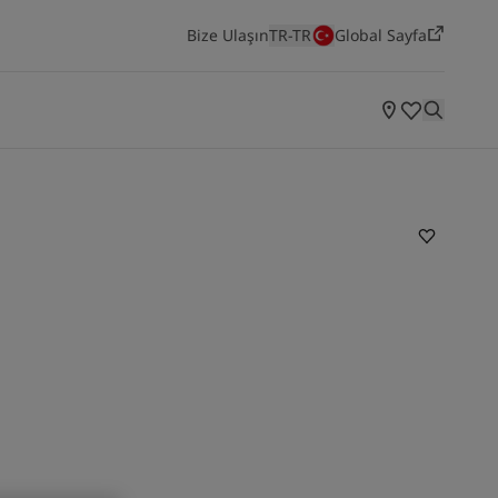
Bize Ulaşın
TR-TR
Global Sayfa
ODALARA GÖRE ILHAMLAR
Yatak Odası
Mutfak
Salon
Yaşayan Mekanlar
Jotun'un en yeni renk koleksiyonunu keşfedin