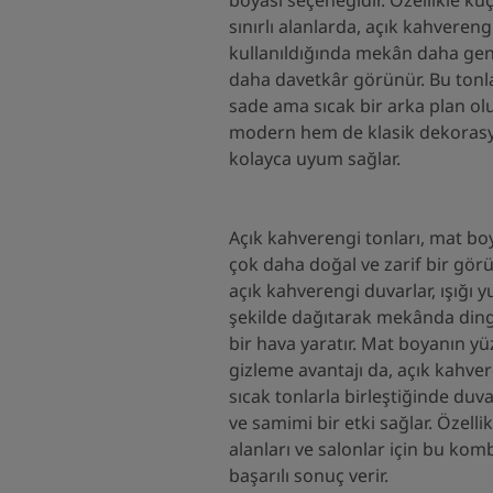
sınırlı alanlarda, açık kahvereng
kullanıldığında mekân daha gen
daha davetkâr görünür. Bu tonla
sade ama sıcak bir arka plan o
modern hem de klasik dekorasyo
kolayca uyum sağlar.
Açık kahverengi tonları, mat bo
çok daha doğal ve zarif bir gö
açık kahverengi duvarlar, ışığı 
şekilde dağıtarak mekânda dingi
bir hava yaratır. Mat boyanın yü
gizleme avantajı da, açık kahver
sıcak tonlarla birleştiğinde du
ve samimi bir etki sağlar. Özell
alanları ve salonlar için bu ko
başarılı sonuç verir.