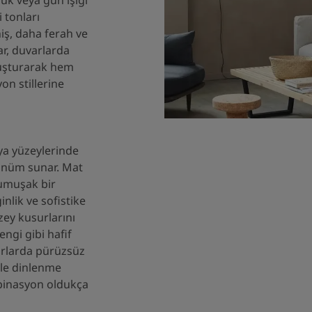
i tonları
iş, daha ferah ve
r, duvarlarda
luşturarak hem
n stillerine
ya yüzeylerinde
rünüm sunar. Mat
yumuşak bir
nlik ve sofistike
zey kusurlarını
engi gibi hafif
varlarda pürüzsüz
ikle dinlenme
mbinasyon oldukça