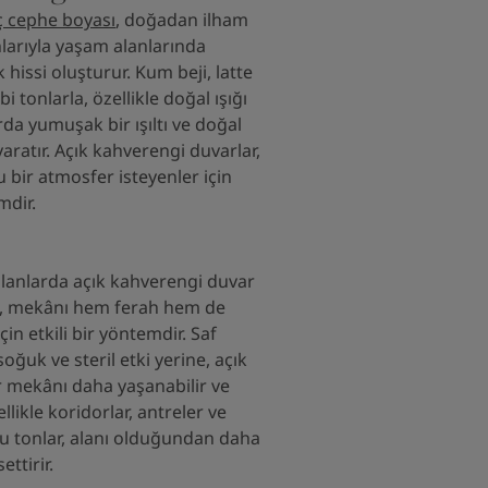
ç cephe boyası
, doğadan ilham
larıyla yaşam alanlarında
k hissi oluşturur. Kum beji, latte
i tonlarla, özellikle doğal ışığı
da yumuşak bir ışıltı ve doğal
 yaratır. Açık kahverengi duvarlar,
 bir atmosfer isteyenler için
mdir.
alanlarda açık kahverengi duvar
, mekânı hem ferah hem de
in etkili bir yöntemdir. Saf
soğuk ve steril etki yerine, açık
r mekânı daha yaşanabilir ve
llikle koridorlar, antreler ve
u tonlar, alanı olduğundan daha
ettirir.