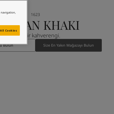
e navigation,
1623
ERSIAN KHAKI
All Cookies
Sıcak bir kahverengi.
ü Bulun
Size En Yakın Mağazayı Bulun