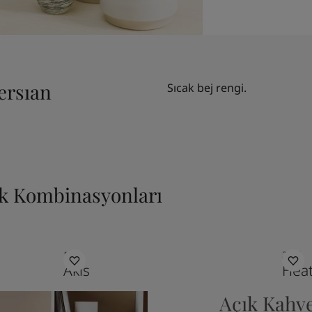
ersıan
Sıcak bej rengi.
nk Kombinasyonları
1622
2994
Akis
Hea
Açık Kahve