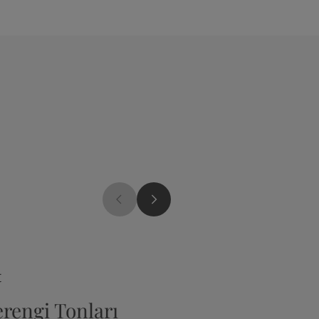
2993
t
Kilim
rengi Tonları