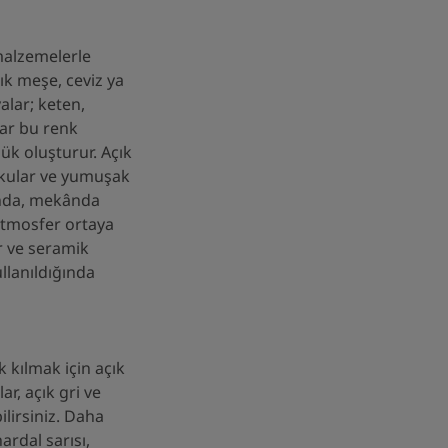
malzemelerle
k meşe, ceviz ya
lar; keten,
ar bu renk
lük oluşturur. Açık
okular ve yumuşak
ında, mekânda
tmosfer ortaya
ar ve seramik
ullanıldığında
kılmak için açık
ar, açık gri ve
ilirsiniz. Daha
ardal sarısı,