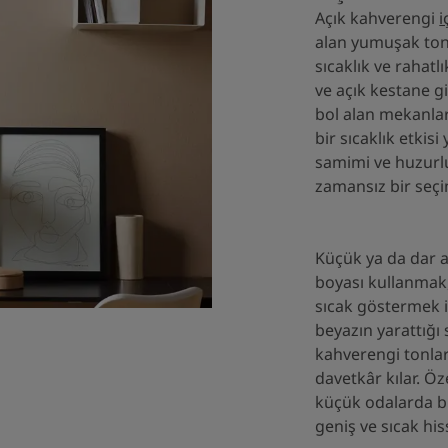
Açık kahverengi
i
alan yumuşak ton
sıcaklık ve rahatlı
ve açık kestane gib
bol alan mekanlar
bir sıcaklık etkisi
samimi ve huzurlu
zamansız bir seçi
Küçük ya da dar 
boyası kullanmak
sıcak göstermek iç
beyazın yarattığı 
kahverengi tonla
davetkâr kılar. Öze
küçük odalarda b
geniş ve sıcak hiss