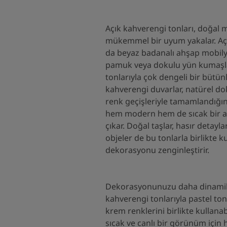
Açık kahverengi tonları, doğal 
mükemmel bir uyum yakalar. Açı
da beyaz badanalı ahşap mobilya
pamuk veya dokulu yün kumaşl
tonlarıyla çok dengeli bir bütün
kahverengi duvarlar, natürel d
renk geçişleriyle tamamlandığ
hem modern hem de sıcak bir a
çıkar. Doğal taşlar, hasır detayl
objeler de bu tonlarla birlikte k
dekorasyonu zenginleştirir.
Dekorasyonunuzu daha dinamik 
kahverengi tonlarıyla pastel tonl
krem renklerini birlikte kullanab
sıcak ve canlı bir görünüm için h