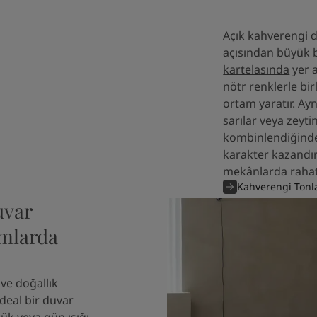
Açık kahverengi 
açısından büyük b
kartelasında
yer a
nötr renklerle bi
ortam yaratır. Ay
sarılar veya zeytin
kombinlendiğinde
karakter kazandır
mekânlarda rahatl
Kahverengi Tonla
uvar
mlarda
 ve doğallık
deal bir duvar
çük veya gün ışığı