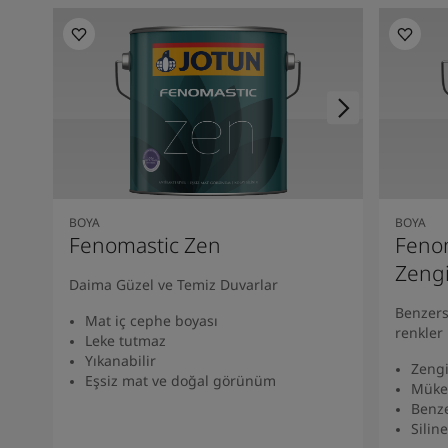
BOYA
BOYA
Fenomastic Zen
Fenom
Zeng
Daima Güzel ve Temiz Duvarlar
Benzers
Mat iç cephe boyası
renkler
Leke tutmaz
Yıkanabilir
Zengi
Eşsiz mat ve doğal görünüm
Müke
Benze
Siline