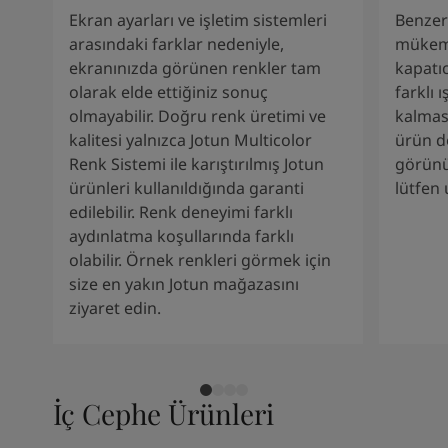
South Africa
-
English
Ekran ayarları ve işletim sistemleri
Benzers
Sri Lanka
-
English
arasındaki farklar nedeniyle,
mükem
Sudan
-
Arabic
ekranınızda görünen renkler tam
kapatı
Syria
-
Arabic
olarak elde ettiğiniz sonuç
farklı 
Tanzania
-
English
olmayabilir. Doğru renk üretimi ve
kalması
Tunisia
-
English
kalitesi yalnızca Jotun Multicolor
ürün d
Zambia
-
English
Renk Sistemi ile karıştırılmış Jotun
görünü
Zimbabwe
-
English
ürünleri kullanıldığında garanti
lütfen
UAE
-
Arabic
edilebilir. Renk deneyimi farklı
UAE
-
English
aydınlatma koşullarında farklı
olabilir. Örnek renkleri görmek için
size en yakın Jotun mağazasını
ziyaret edin.
İç Cephe Ürünleri