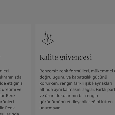
r
Kalite güvencesi
mleri
Benzersiz renk formülleri, mükemmel 
 ekranınızda
doğruluğunu ve kapatıcılık gücünü
de ettiğiniz
korurken, rengin farklı ışık kaynakları
 üretimi ve
altında aynı kalmasını sağlar. Farklı parl
olor Renk
ve ürün dokularının bir rengin
ürünleri
görünümünü etkileyebileceğini lütfen
lir. Renk
unutmayın.
şullarında