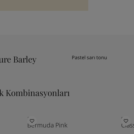
ure Barley
Pastel sarı tonu
nk Kombinasyonları
3243
9918
Bermuda Pink
Clas