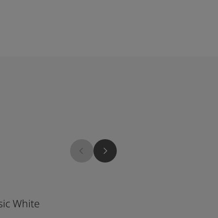
1024
sic White
Timeless