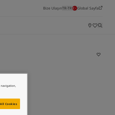
Bize Ulaşın
TR-TR
Global Sayfa
ODALARA GÖRE ILHAMLAR
Yatak Odası
Mutfak
Salon
Yaşayan Mekanlar
Jotun'un en yeni renk koleksiyonunu keşfedin
e navigation,
All Cookies