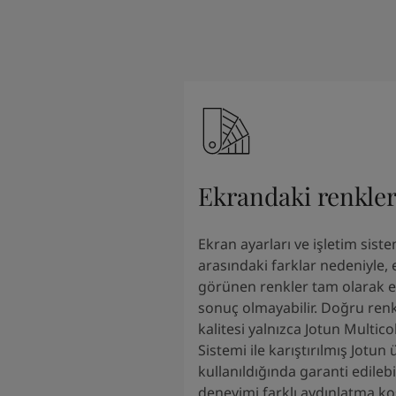
South Africa
-
English
Sri Lanka
-
English
Sudan
-
Arabic
Syria
-
Arabic
Tanzania
-
English
Tunisia
-
English
Zambia
-
English
Zimbabwe
-
English
UAE
-
Arabic
Ekrandaki renkle
UAE
-
English
Ekran ayarları ve işletim siste
arasındaki farklar nedeniyle,
görünen renkler tam olarak el
sonuç olmayabilir. Doğru renk
kalitesi yalnızca Jotun Multic
Sistemi ile karıştırılmış Jotun 
kullanıldığında garanti edilebi
deneyimi farklı aydınlatma ko