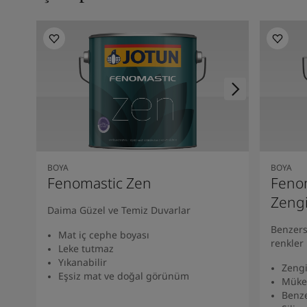
Kenya
-
English
Kuwait
-
Arabic
Lebanon
-
English
Libya
-
English
Madagascar
-
English
Mauritius
-
English
Morocco
-
Arabic
Morocco
-
French
Mozambique
-
English
Namibia
-
English
Nigeria
-
English
BOYA
BOYA
Fenomastic Zen
Fenom
Oman
-
Arabic
Oman
-
English
Zeng
Daima Güzel ve Temiz Duvarlar
Pakistan
-
English
Benzers
Qatar
-
Arabic
Mat iç cephe boyası
renkler
Qatar
-
English
Leke tutmaz
Yıkanabilir
Saudi
-
Arabic
Zengi
Eşsiz mat ve doğal görünüm
Saudi
-
English
Müke
Benze
Senegal
-
English