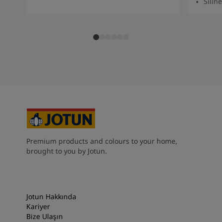
Siline
South Africa
-
English
Sri Lanka
-
English
Sudan
-
Arabic
Syria
-
Arabic
Tanzania
-
English
Tunisia
-
English
Zambia
-
English
Zimbabwe
-
English
UAE
-
Arabic
UAE
-
English
Premium products and colours to your home,
brought to you by Jotun.
Jotun Hakkında
Kariyer
Bize Ulaşın