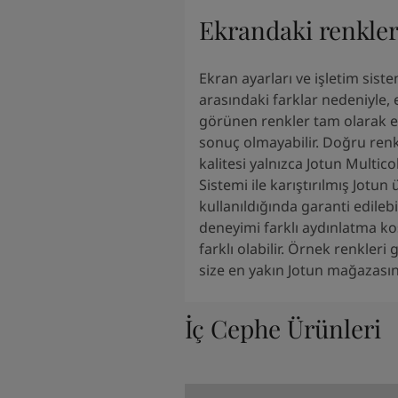
South Africa
-
English
Ekrandaki renkle
Sri Lanka
-
English
Sudan
-
Arabic
Syria
-
Arabic
Ekran ayarları ve işletim siste
Tanzania
-
English
arasındaki farklar nedeniyle,
Tunisia
-
English
görünen renkler tam olarak el
Zambia
-
English
sonuç olmayabilir. Doğru renk
Zimbabwe
-
English
kalitesi yalnızca Jotun Multic
UAE
-
Arabic
Sistemi ile karıştırılmış Jotun 
UAE
-
English
kullanıldığında garanti edilebi
deneyimi farklı aydınlatma ko
farklı olabilir. Örnek renkleri
size en yakın Jotun mağazasını
İç Cephe Ürünleri