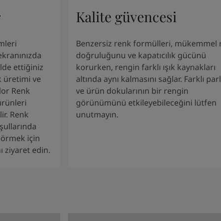
r
Kalite güvencesi
mleri
Benzersiz renk formülleri, mükemmel 
 ekranınızda
doğruluğunu ve kapatıcılık gücünü
de ettiğiniz
korurken, rengin farklı ışık kaynakları
 üretimi ve
altında aynı kalmasını sağlar. Farklı parl
olor Renk
ve ürün dokularının bir rengin
ürünleri
görünümünü etkileyebileceğini lütfen
lir. Renk
unutmayın.
şullarında
 görmek için
 ziyaret edin.