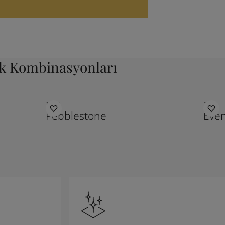
nk Kombinasyonları
1877
1462
Pebblestone
Even