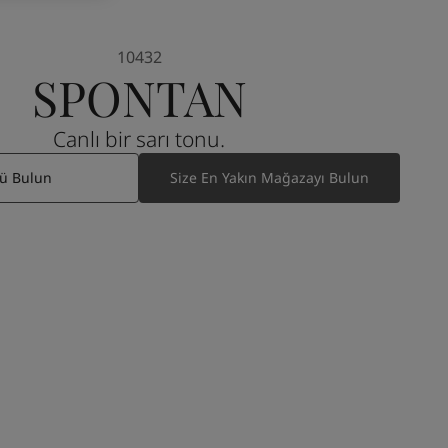
10432
SPONTAN
Canlı bir sarı tonu.
ü Bulun
Size En Yakın Mağazayı Bulun