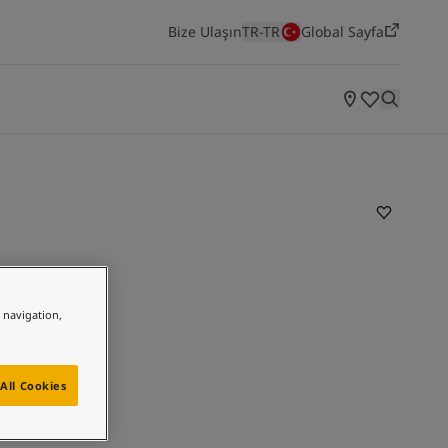
Bize Ulaşın
TR-TR
Global Sayfa
ODALARA GÖRE ILHAMLAR
Yatak Odası
Mutfak
Salon
Yaşayan Mekanlar
Jotun'un en yeni renk koleksiyonunu keşfedin
e navigation,
All Cookies