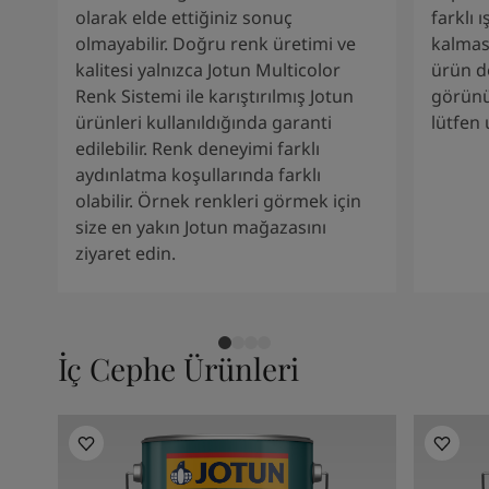
South Africa
-
English
olarak elde ettiğiniz sonuç
farklı 
Sri Lanka
-
English
olmayabilir. Doğru renk üretimi ve
kalması
Sudan
-
Arabic
kalitesi yalnızca Jotun Multicolor
ürün d
Syria
-
Arabic
Renk Sistemi ile karıştırılmış Jotun
görünü
Tanzania
-
English
ürünleri kullanıldığında garanti
lütfen
Tunisia
-
English
edilebilir. Renk deneyimi farklı
Zambia
-
English
aydınlatma koşullarında farklı
Zimbabwe
-
English
olabilir. Örnek renkleri görmek için
UAE
-
Arabic
size en yakın Jotun mağazasını
UAE
-
English
ziyaret edin.
İç Cephe Ürünleri