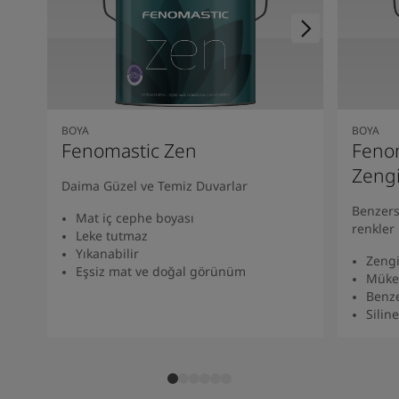
BOYA
BOYA
Fenomastic Zen
Fenom
Zeng
Daima Güzel ve Temiz Duvarlar
Benzers
Mat iç cephe boyası
renkler
Leke tutmaz
Yıkanabilir
Zengi
Eşsiz mat ve doğal görünüm
Müke
Benze
Siline