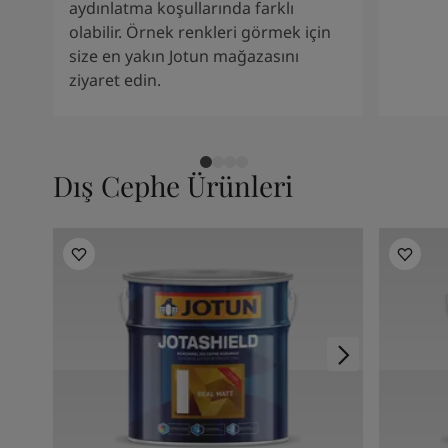
Kenya
-
English
aydınlatma koşullarında farklı
Kuwait
-
Arabic
olabilir. Örnek renkleri görmek için
Lebanon
-
English
size en yakın Jotun mağazasını
Libya
-
English
ziyaret edin.
Madagascar
-
English
Mauritius
-
English
Morocco
-
Arabic
Morocco
-
French
Dış Cephe Ürünleri
Mozambique
-
English
Namibia
-
English
Nigeria
-
English
Oman
-
Arabic
Oman
-
English
Pakistan
-
English
Qatar
-
Arabic
Qatar
-
English
Saudi
-
Arabic
Saudi
-
English
Senegal
-
English