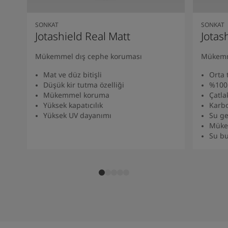
South Africa
-
English
Sri Lanka
-
English
SONKAT
SONKAT
Sudan
-
Arabic
Jotashield Real Matt
Jotas
Syria
-
Arabic
Tanzania
-
English
Mükemmel dış cephe koruması​
Mükemm
Tunisia
-
English
Mat ve düz bitişli
Orta 
Zambia
-
English
Düşük kir tutma özelliği​
%100 
Zimbabwe
-
English
Mükemmel koruma
Çatla
UAE
-
Arabic
Yüksek kapatıcılık
Karbo
UAE
-
English
Yüksek UV dayanımı
Su ge
Müke
Su bu