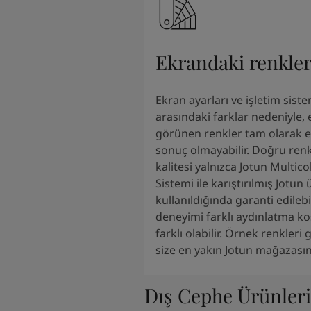
South Africa
-
English
Sri Lanka
-
English
Sudan
-
Arabic
Ekrandaki renkle
Syria
-
Arabic
Tanzania
-
English
Tunisia
-
English
Ekran ayarları ve işletim siste
Zambia
-
English
arasındaki farklar nedeniyle,
Zimbabwe
-
English
görünen renkler tam olarak el
UAE
-
Arabic
sonuç olmayabilir. Doğru renk
UAE
-
English
kalitesi yalnızca Jotun Multic
Sistemi ile karıştırılmış Jotun 
kullanıldığında garanti edilebi
deneyimi farklı aydınlatma ko
farklı olabilir. Örnek renkleri
size en yakın Jotun mağazasını
Dış Cephe Ürünleri