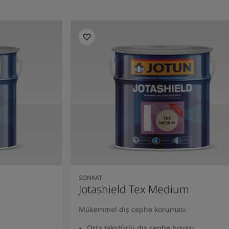
SONKAT
Jotashield Tex Medium
Mükemmel dış cephe koruması
Orta tekstürlü dış cephe boyası