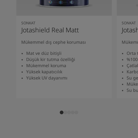
South Africa
-
English
Sri Lanka
-
English
Sudan
-
Arabic
SONKAT
SONKAT
Syria
-
Arabic
Jotashield Real Matt
Jotas
Tanzania
-
English
Tunisia
-
English
Mükemmel dış cephe koruması​
Mükemm
Zambia
-
English
Mat ve düz bitişli
Orta 
Zimbabwe
-
English
Düşük kir tutma özelliği​
%100 
UAE
-
Arabic
Mükemmel koruma
Çatla
UAE
-
English
Yüksek kapatıcılık
Karbo
Yüksek UV dayanımı
Su ge
Müke
Su bu