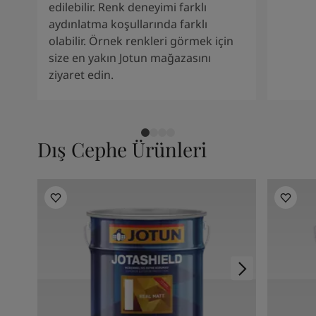
Kenya
-
English
edilebilir. Renk deneyimi farklı
Kuwait
-
Arabic
aydınlatma koşullarında farklı
Lebanon
-
English
olabilir. Örnek renkleri görmek için
Libya
-
English
size en yakın Jotun mağazasını
Madagascar
-
English
ziyaret edin.
Mauritius
-
English
Morocco
-
Arabic
Morocco
-
French
Mozambique
-
English
Dış Cephe Ürünleri
Namibia
-
English
Nigeria
-
English
Oman
-
Arabic
Oman
-
English
Pakistan
-
English
Qatar
-
Arabic
Qatar
-
English
Saudi
-
Arabic
Saudi
-
English
Senegal
-
English