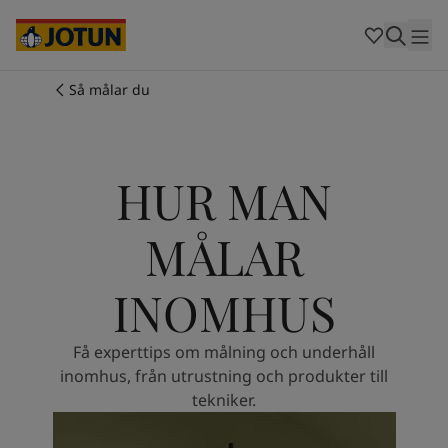
Cambodia
-
Khmer
Cambodia
-
English
China
-
Chinese
Indonesia
-
Indonesian
Så målar du
Indonesia
-
English
Färger
Malaysia
-
English
Myanmar
-
Burmese
Produkter
Myanmar
-
English
HUR MAN
Singapore
-
English
Thailand
-
Thai
MÅLAR
Inspiration
Thailand
-
English
Vietnam
-
Vietnamese
INOMHUS
Vietnam
-
English
Guider
Philippines
-
English
Denmark
-
Danish
Få experttips om målning och underhåll
Våra tjänster
Norway
-
Norwegian
inomhus, från utrustning och produkter till
Spain
-
Spanish
tekniker.
Sweden
-
Swedish
Türkiye
-
Turkish