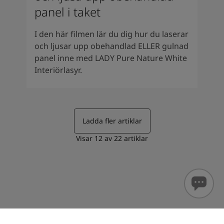
panel i taket
I den här filmen lär du dig hur du laserar
och ljusar upp obehandlad ELLER gulnad
panel inne med LADY Pure Nature White
Interiörlasyr.
Ladda fler artiklar
Visar
12
av
22
artiklar