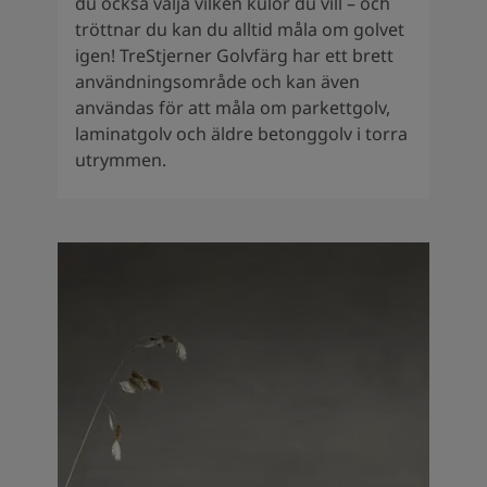
du också välja vilken kulör du vill – och
tröttnar du kan du alltid måla om golvet
igen! TreStjerner Golvfärg har ett brett
användningsområde och kan även
användas för att måla om parkettgolv,
laminatgolv och äldre betonggolv i torra
utrymmen.