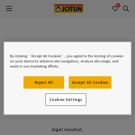
0
Se
0 resultat hittades:
By clicking “Accept All Cookies”, you agree to the storing of cookies
on your device to enhance site navigation, analyze site usage, and
Produktnamn *
assist in our marketing efforts.
Reject All
Accept All Cookies
Cookies Settings
Filters
Inget resultat.