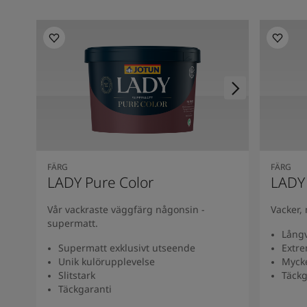
FÄRG
FÄRG
LADY Pure Color
LADY
Vår vackraste väggfärg någonsin -
Vacker,
supermatt.
Långv
Supermatt exklusivt utseende
Extre
Unik kulörupplevelse
Myck
Slitstark
Täckg
Täckgaranti