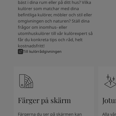
bäst i dina rum eller på ditt hus? Vilka
South Africa
-
English
kulörer som matchar med dina
Sri Lanka
-
English
befintliga kulörer, möbler och stil eller
Sudan
-
Arabic
omgivningen och naturen? Ställ dina
Syria
-
Arabic
frågor om inomhus- eller
Tanzania
-
English
utomhuskulörer till vår kulörexpert så
Tunisia
-
English
får du konkreta tips och råd, helt
Zambia
-
English
kostnadsfritt!
Zimbabwe
-
English
Till kulörrådgivningen
UAE
-
Arabic
UAE
-
English
Färger på skärm
Jotu
Färgerna du ser på skärmen kan
Alla v