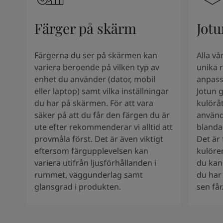
South Africa
-
English
Sri Lanka
-
English
Färger på skärm
Jotu
Sudan
-
Arabic
Syria
-
Arabic
Tanzania
-
English
Färgerna du ser på skärmen kan
Alla v
Tunisia
-
English
variera beroende på vilken typ av
unika r
Zambia
-
English
enhet du använder (dator, mobil
anpass
Zimbabwe
-
English
eller laptop) samt vilka inställningar
Jotun 
UAE
-
Arabic
du har på skärmen. För att vara
kulöråt
UAE
-
English
säker på att du får den färgen du är
använd
ute efter rekommenderar vi alltid att
blanda
provmåla först. Det är även viktigt
Det är 
eftersom färgupplevelsen kan
kulöre
variera utifrån ljusförhållanden i
du kan
rummet, väggunderlag samt
du har 
glansgrad i produkten.
sen får