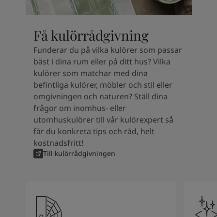
Kenya
-
English
Kuwait
-
Arabic
Lebanon
-
English
Få kulörrådgivning
Libya
-
English
Madagascar
-
English
Funderar du på vilka kulörer som passar
Mauritius
-
English
bäst i dina rum eller på ditt hus? Vilka
Morocco
-
Arabic
kulörer som matchar med dina
Morocco
-
French
befintliga kulörer, möbler och stil eller
Mozambique
-
English
omgivningen och naturen? Ställ dina
Namibia
-
English
frågor om inomhus- eller
Nigeria
-
English
utomhuskulörer till vår kulörexpert så
Oman
-
Arabic
får du konkreta tips och råd, helt
Oman
-
English
kostnadsfritt!
Pakistan
-
English
Till kulörrådgivningen
Qatar
-
Arabic
Qatar
-
English
Saudi
-
Arabic
Saudi
-
English
Senegal
-
English