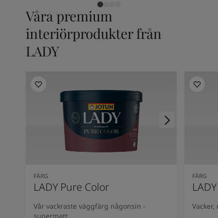
Våra premium
interiörprodukter från
LADY
FÄRG
FÄRG
LADY Pure Color
LADY
Vår vackraste väggfärg någonsin -
Vacker,
supermatt.