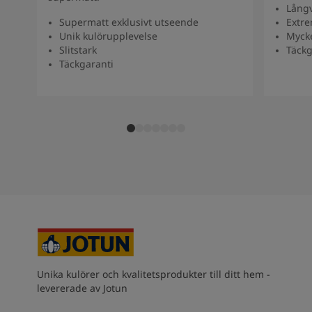
Långv
Supermatt exklusivt utseende
Extre
Unik kulörupplevelse
Myck
Slitstark
Täckg
Täckgaranti
Unika kulörer och kvalitetsprodukter till ditt hem -
levererade av Jotun