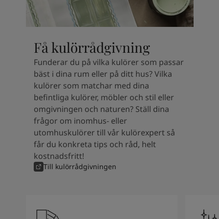
Kenya
-
English
Kuwait
-
Arabic
Lebanon
-
English
Libya
-
English
Få kulörrådgivning
Madagascar
-
English
Mauritius
-
English
Funderar du på vilka kulörer som passar
Morocco
-
Arabic
bäst i dina rum eller på ditt hus? Vilka
Morocco
-
French
kulörer som matchar med dina
Mozambique
-
English
befintliga kulörer, möbler och stil eller
Namibia
-
English
omgivningen och naturen? Ställ dina
Nigeria
-
English
frågor om inomhus- eller
Oman
-
Arabic
utomhuskulörer till vår kulörexpert så
Oman
-
English
får du konkreta tips och råd, helt
Pakistan
-
English
kostnadsfritt!
Qatar
-
Arabic
Till kulörrådgivningen
Qatar
-
English
Saudi
-
Arabic
Saudi
-
English
Senegal
-
English