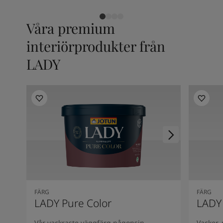
Våra premium
interiörprodukter från
LADY
FÄRG
FÄRG
LADY Pure Color
LADY
Vår vackraste väggfärg någonsin -
Vacker,