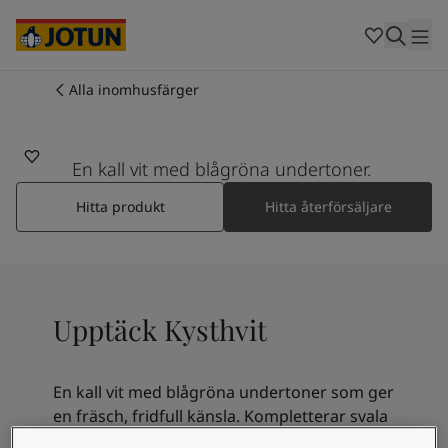
Cambodia
-
Khmer
Cambodia
-
English
China
-
Chinese
Indonesia
-
Indonesian
Alla inomhusfärger
7001
Indonesia
-
English
Färger
KYSTHVIT
Malaysia
-
English
Myanmar
-
Burmese
En kall vit med blågröna undertoner.
Produkter
Myanmar
-
English
Singapore
-
English
Hitta produkt
Hitta återförsäljare
Thailand
-
Thai
Inspiration
Thailand
-
English
Vietnam
-
Vietnamese
Vietnam
-
English
Guider
Upptäck Kysthvit
Philippines
-
English
Denmark
-
Danish
Våra tjänster
Norway
-
Norwegian
En kall vit med blågröna undertoner som ger
Spain
-
Spanish
en fräsch, fridfull känsla. Kompletterar svala
Sweden
-
Swedish
gröna, blågråa och grönaktiga blåtoner. Var
Türkiye
-
Turkish