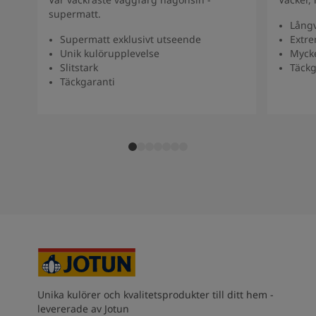
supermatt.
Långv
Supermatt exklusivt utseende
Extre
Unik kulörupplevelse
Myck
Slitstark
Täckg
Täckgaranti
Unika kulörer och kvalitetsprodukter till ditt hem -
levererade av Jotun