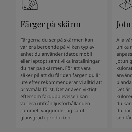
South Africa
-
English
Sri Lanka
-
English
Sudan
-
Arabic
Färger på skärm
Jotu
Syria
-
Arabic
Tanzania
-
English
Tunisia
-
English
Färgerna du ser på skärmen kan
Alla v
Zambia
-
English
variera beroende på vilken typ av
unika r
Zimbabwe
-
English
enhet du använder (dator, mobil
anpass
UAE
-
Arabic
eller laptop) samt vilka inställningar
Jotun 
UAE
-
English
du har på skärmen. För att vara
kulöråt
säker på att du får den färgen du är
använd
ute efter rekommenderar vi alltid att
blanda
provmåla först. Det är även viktigt
Det är 
eftersom färgupplevelsen kan
kulöre
variera utifrån ljusförhållanden i
du kan
rummet, väggunderlag samt
du har 
glansgrad i produkten.
sen får