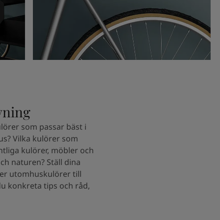
vning
lörer som passar bäst i
hus? Vilka kulörer som
tliga kulörer, möbler och
och naturen? Ställ dina
er utomhuskulörer till
du konkreta tips och råd,