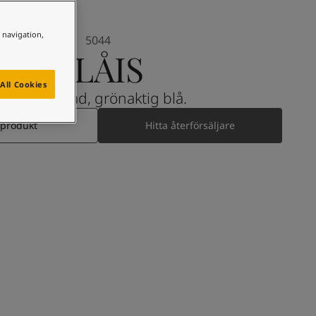
e navigation,
5044
BLÅIS
All Cookies
En dämpad, grönaktig blå.
 produkt
Hitta återförsäljare