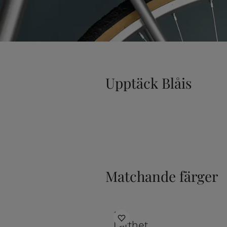
Upptäck Blåis
Matchande färger
1624
Lätthet