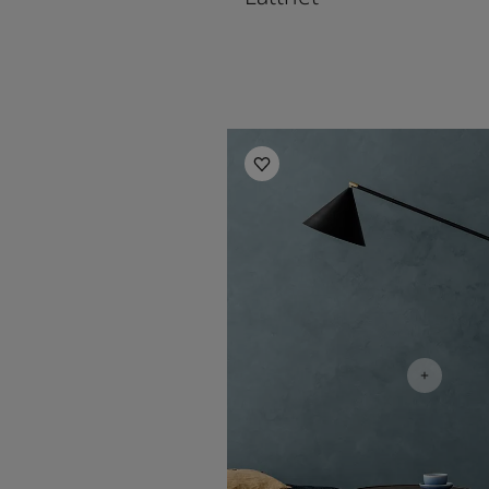
Måla vardagsrummet - inspirat