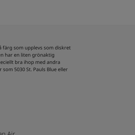
å färg som upplevs som diskret
n har en liten grönaktig
eciellt bra ihop med andra
 som 5030 St. Pauls Blue eller
n Air