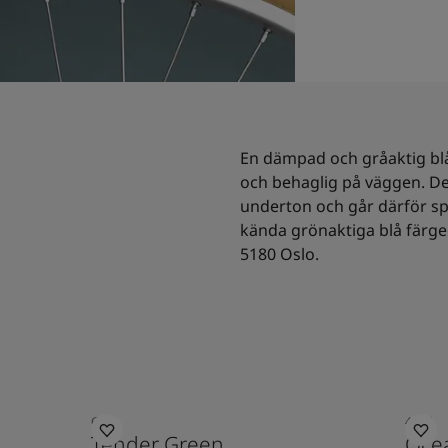
En dämpad och gråaktig bl
och behaglig på väggen. De
underton och går därför sp
kända grönaktiga blå färger
5180 Oslo.
6351
4894
Tender Green
Ocea