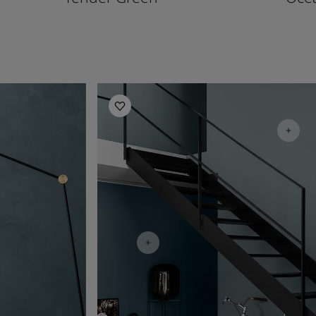
ion
Måla hallen - inspiration