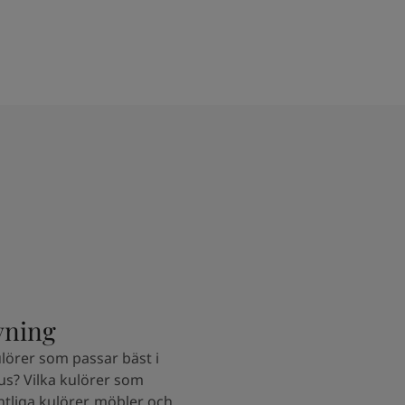
vning
lörer som passar bäst i
hus? Vilka kulörer som
tliga kulörer, möbler och