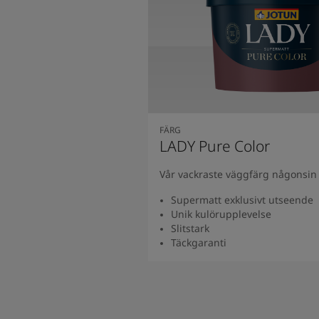
FÄRG
LADY Pure Color
Vår vackraste väggfärg någonsin 
Supermatt exklusivt utseende
Unik kulörupplevelse
Slitstark
Täckgaranti
Se produkt