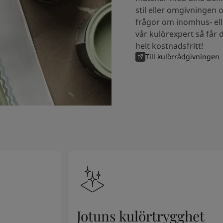
stil eller omgivningen 
frågor om inomhus- ell
vår kulörexpert så får 
helt kostnadsfritt!
Till kulörrådgivningen
Jotuns kulörtrygghet