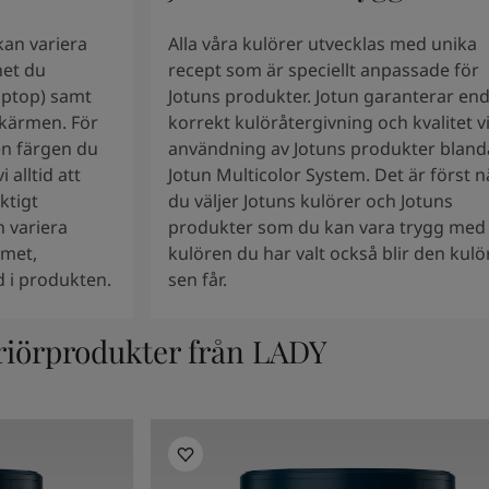
an variera
Alla våra kulörer utvecklas med unika
het du
recept som är speciellt anpassade för
laptop) samt
Jotuns produkter. Jotun garanterar en
 skärmen. För
korrekt kulöråtergivning och kvalitet v
den färgen du
användning av Jotuns produkter bland
alltid att
Jotun Multicolor System. Det är först n
ktigt
du väljer Jotuns kulörer och Jotuns
 variera
produkter som du kan vara trygg med 
mmet,
kulören du har valt också blir den kulö
 i produkten.
sen får.
riörprodukter från LADY