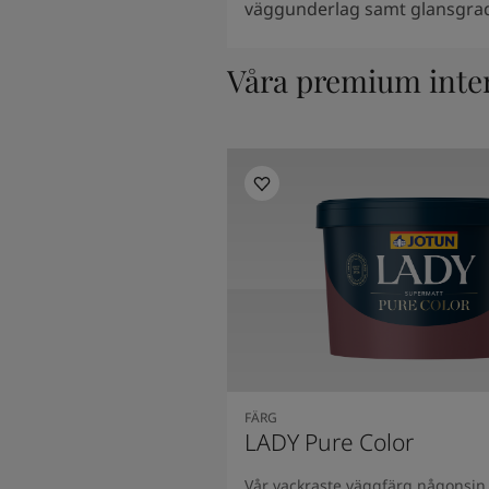
väggunderlag samt glansgrad
Våra premium inte
FÄRG
LADY Pure Color
Vår vackraste väggfärg någonsin 