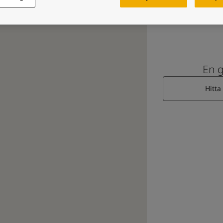
En 
Hitta