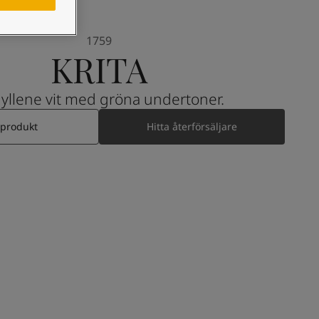
1759
KRITA
gyllene vit med gröna undertoner.
 produkt
Hitta återförsäljare