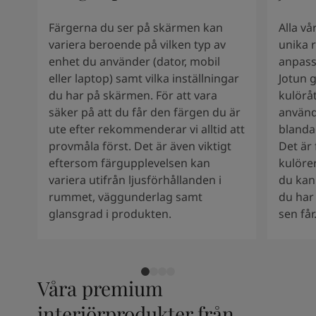
South Africa
-
English
Sri Lanka
-
English
Färgerna du ser på skärmen kan
Alla v
Sudan
-
Arabic
variera beroende på vilken typ av
unika r
Syria
-
Arabic
enhet du använder (dator, mobil
anpass
Tanzania
-
English
eller laptop) samt vilka inställningar
Jotun 
Tunisia
-
English
du har på skärmen. För att vara
kulöråt
Zambia
-
English
säker på att du får den färgen du är
använd
Zimbabwe
-
English
ute efter rekommenderar vi alltid att
blanda
UAE
-
Arabic
provmåla först. Det är även viktigt
Det är 
UAE
-
English
eftersom färgupplevelsen kan
kulöre
variera utifrån ljusförhållanden i
du kan
rummet, väggunderlag samt
du har 
glansgrad i produkten.
sen får
Våra premium
interiörprodukter från