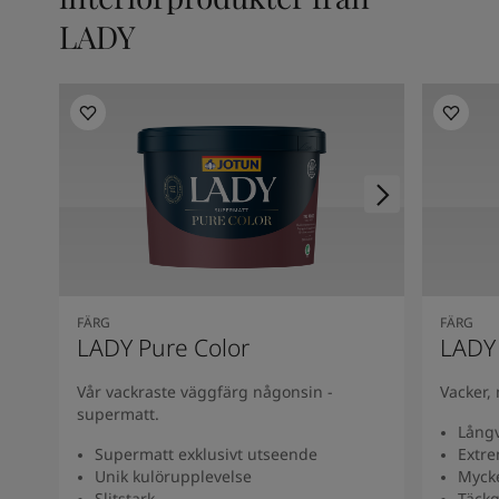
LADY
FÄRG
FÄRG
LADY Pure Color
LADY
Vår vackraste väggfärg någonsin -
Vacker,
supermatt.
Långv
Supermatt exklusivt utseende
Extre
Unik kulörupplevelse
Myck
Slitstark
Täckg