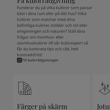
Få kulörrådgivning
Kenya
-
English
Kuwait
-
Arabic
Funderar du på vilka kulörer som passar
Lebanon
-
English
bäst i dina rum eller på ditt hus? Vilka
Libya
-
English
kulörer som matchar med dina
Madagascar
-
English
befintliga kulörer, möbler och stil eller
Mauritius
-
English
omgivningen och naturen? Ställ dina
Morocco
-
Arabic
frågor om inomhus- eller
Morocco
-
French
utomhuskulörer till vår kulörexpert så
Mozambique
-
English
får du konkreta tips och råd, helt
Namibia
-
English
kostnadsfritt!
Nigeria
-
English
Till kulörrådgivningen
Oman
-
Arabic
Oman
-
English
Pakistan
-
English
Qatar
-
Arabic
Qatar
-
English
Saudi
-
Arabic
Saudi
-
English
Färger på skärm
Jotu
Senegal
-
English