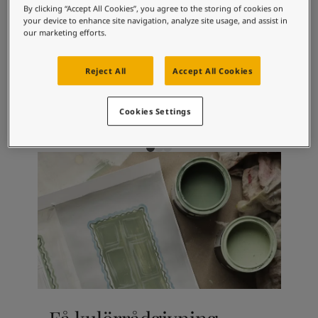
By clicking “Accept All Cookies”, you agree to the storing of cookies on
Middle East
-
Arabic
Hitta återförsäljare
your device to enhance site navigation, analyze site usage, and assist in
Matchande färger
Middle East
-
English
our marketing efforts.
Algeria
-
Arabic
Kontakta oss
Algeria
-
French
Reject All
Accept All Cookies
1276
1624
18
Angola
-
English
Soft
Lätthet
Vi
Bahrain
-
Arabic
Global website
Cookies Settings
Bangladesh
-
English
Botswana
-
English
Congo
-
English
SPRÅK
Congo,the democratic republic of
-
English
Swedish
Egypt
-
Arabic
Egypt
-
English
Ethiopia
-
English
Ghana
-
English
India
-
English
Iran
-
English
Iraq
-
Arabic
Jordan
-
Arabic