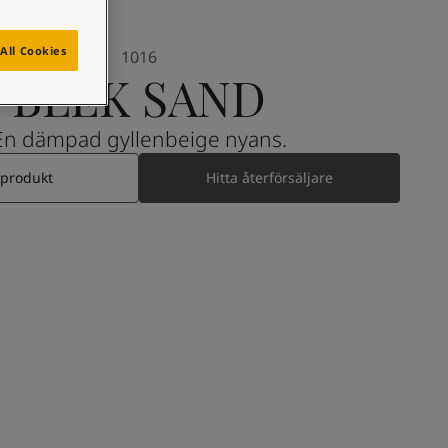
All Cookies
1016
BLEK SAND
En dämpad gyllenbeige nyans.
 produkt
Hitta återförsäljare