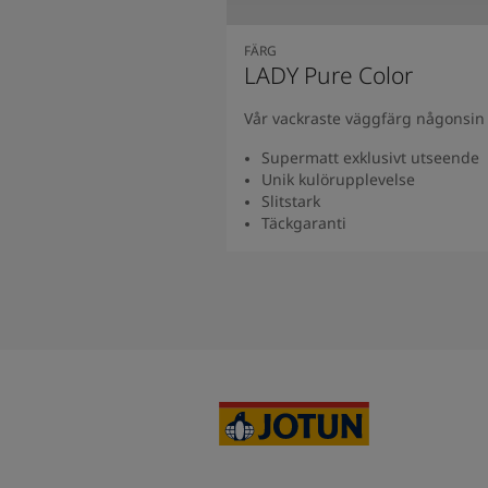
FÄRG
LADY Pure Color
Vår vackraste väggfärg någonsin 
Supermatt exklusivt utseende
Unik kulörupplevelse
Slitstark
Täckgaranti
Se produkt