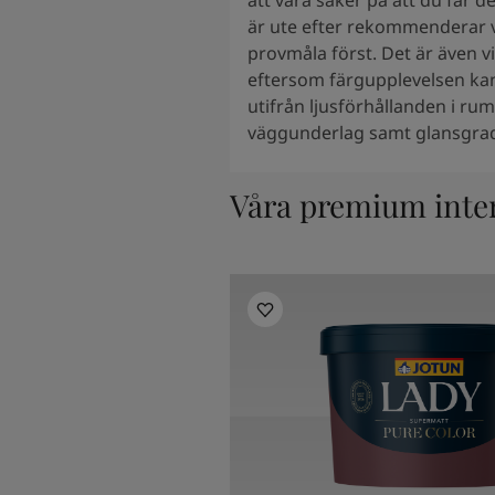
att vara säker på att du får 
är ute efter rekommenderar vi 
provmåla först. Det är även vi
eftersom färgupplevelsen kan
utifrån ljusförhållanden i ru
väggunderlag samt glansgrad
Våra premium inte