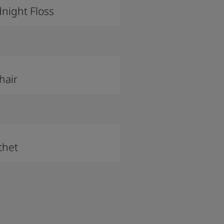
night Floss
hair
thet