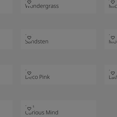
Wondergrass
Mid
1037
1233
Sandsten
Mo
2782
1624
Deco Pink
Lät
11174
Curious Mind