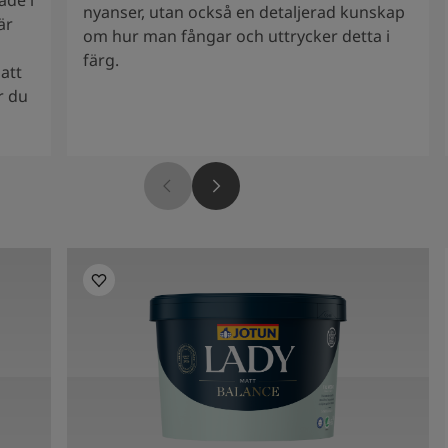
ade i
nyanser, utan också en detaljerad kunskap
är
om hur man fångar och uttrycker detta i
färg.
att
r du