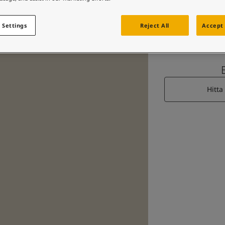
 Settings
Reject All
Accept 
Hitta