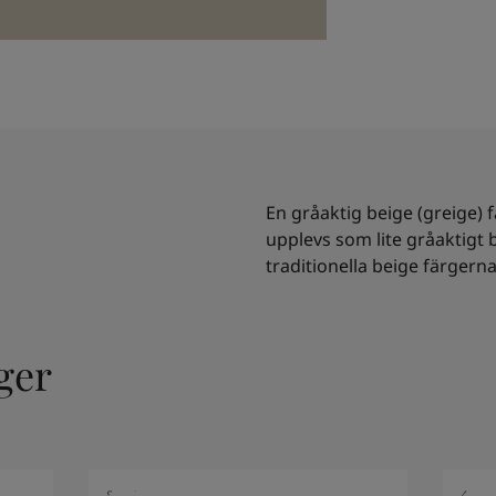
En gråaktig beige (greige) 
upplevs som lite gråaktigt
traditionella beige färgerna
ger
8325
4521