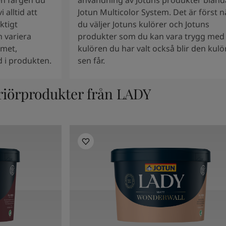
den färgen du
användning av Jotuns produkter bland
alltid att
Jotun Multicolor System. Det är först n
ktigt
du väljer Jotuns kulörer och Jotuns
 variera
produkter som du kan vara trygg med 
mmet,
kulören du har valt också blir den kulö
 i produkten.
sen får.
riörprodukter från LADY