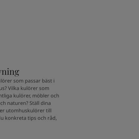
vning
lörer som passar bäst i
hus? Vilka kulörer som
tliga kulörer, möbler och
och naturen? Ställ dina
er utomhuskulörer till
du konkreta tips och råd,