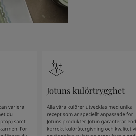
Jotuns kulörtrygghet
an variera
Alla våra kulörer utvecklas med unika
het du
recept som är speciellt anpassade för
laptop) samt
Jotuns produkter. Jotun garanterar en
 skärmen. För
korrekt kulöråtergivning och kvalitet v