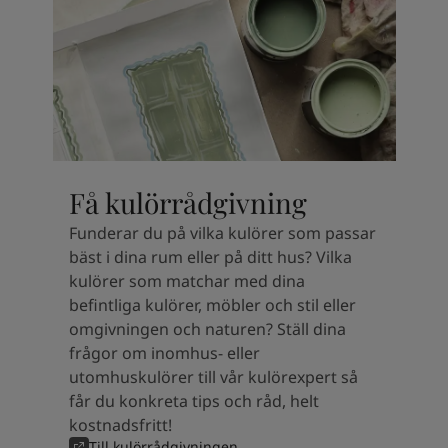
South Africa
-
English
Sri Lanka
-
English
Sudan
-
Arabic
Syria
-
Arabic
Tanzania
-
English
Tunisia
-
English
Zambia
-
English
Zimbabwe
-
English
Få kulörrådgivning
UAE
-
Arabic
UAE
-
English
Funderar du på vilka kulörer som passar
bäst i dina rum eller på ditt hus? Vilka
kulörer som matchar med dina
befintliga kulörer, möbler och stil eller
omgivningen och naturen? Ställ dina
frågor om inomhus- eller
utomhuskulörer till vår kulörexpert så
får du konkreta tips och råd, helt
kostnadsfritt!
Till kulörrådgivningen