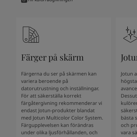
Färger på skärm
Jotu
Färgerna du ser på skärmen kan
Jotun 
variera beroende på
högsta
datorutrustning och inställningar.
avance
För att säkerställa korrekt
Dessut
färgåtergivning rekommenderar vi
kulörer
endast Jotun-produkter blandat
säkers
med Jotun Multicolor Color System.
bästa s
Färgupplevelsen kan förändras
och pr
under olika ljusförhållanden, och
vara s