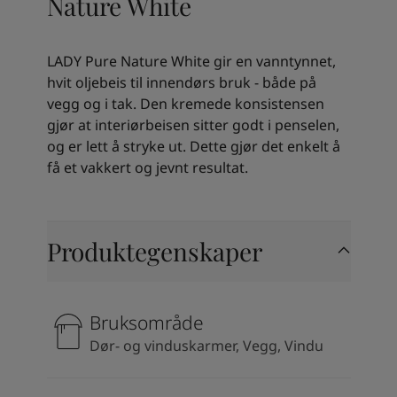
Nature White
Kenya
-
English
Kuwait
-
Arabic
Lebanon
-
English
LADY Pure Nature White gir en vanntynnet,
Libya
-
English
hvit oljebeis til innendørs bruk - både på
Madagascar
-
English
vegg og i tak. Den kremede konsistensen
Mauritius
-
English
gjør at interiørbeisen sitter godt i penselen,
Morocco
-
Arabic
og er lett å stryke ut. Dette gjør det enkelt å
Morocco
-
French
få et vakkert og jevnt resultat.
Mozambique
-
English
Namibia
-
English
Nigeria
-
English
Oman
-
Arabic
Produktegenskaper
Oman
-
English
Pakistan
-
English
Qatar
-
Arabic
Bruksområde
Qatar
-
English
Saudi
-
Arabic
Dør- og vinduskarmer, Vegg, Vindu
Saudi
-
English
Senegal
-
English