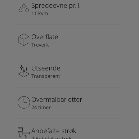
South Africa
-
English
Spredeevne pr. l.
Sri Lanka
-
English
11 kvm
Sudan
-
Arabic
Syria
-
Arabic
Tanzania
-
English
Overflate
Tunisia
-
English
Treverk
Zambia
-
English
Zimbabwe
-
English
UAE
-
Arabic
Utseende
UAE
-
English
Transparent
Overmalbar etter
24 timer
Anbefalte strøk
2 Anbefalte strøk