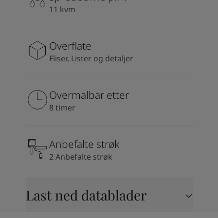
South Africa
-
English
11 kvm
Sri Lanka
-
English
Sudan
-
Arabic
Syria
-
Arabic
Overflate
Tanzania
-
English
Fliser, Lister og detaljer
Tunisia
-
English
Zambia
-
English
Zimbabwe
-
English
Overmalbar etter
UAE
-
Arabic
8 timer
UAE
-
English
Anbefalte strøk
2 Anbefalte strøk
Last ned datablader