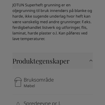
Kenya
-
English
JOTUN Superheft grunning er en
Kuwait
-
Arabic
oljegrunning til bruk innendørs på blanke og
Lebanon
-
English
harde, ikke sugende underlag hvor heft kan
Libya
-
English
være vanskelig med andre grunninger. F.eks.
Madagascar
-
English
ferdigbehandlet listverk og utforinger, flis,
Mauritius
-
English
laminat, harde plaster o.l. Kan påføres ved
Morocco
-
Arabic
lave temperaturer.
Morocco
-
French
Mozambique
-
English
Namibia
-
English
Nigeria
-
English
Produktegenskaper
Oman
-
Arabic
Oman
-
English
Pakistan
-
English
Bruksområde
Qatar
-
Arabic
Qatar
-
English
Møbel
Saudi
-
Arabic
Saudi
-
English
Senegal
-
English
Spredeevne pr. l.