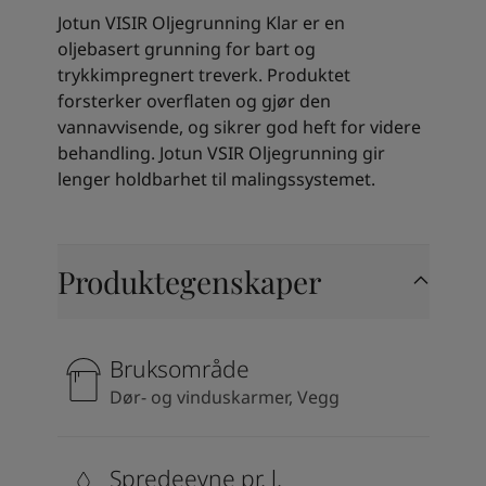
Kenya
-
English
Jotun VISIR Oljegrunning Klar er en
Kuwait
-
Arabic
oljebasert grunning for bart og
Lebanon
-
English
trykkimpregnert treverk. Produktet
Libya
-
English
forsterker overflaten og gjør den
Madagascar
-
English
vannavvisende, og sikrer god heft for videre
Mauritius
-
English
behandling. Jotun VSIR Oljegrunning gir
Morocco
-
Arabic
lenger holdbarhet til malingssystemet.
Morocco
-
French
Mozambique
-
English
Namibia
-
English
Nigeria
-
English
Produktegenskaper
Oman
-
Arabic
Oman
-
English
Pakistan
-
English
Bruksområde
Qatar
-
Arabic
Qatar
-
English
Dør- og vinduskarmer, Vegg
Saudi
-
Arabic
Saudi
-
English
Senegal
-
English
Spredeevne pr. l.