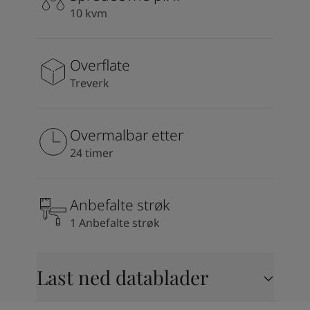
South Africa
-
English
10 kvm
Sri Lanka
-
English
Sudan
-
Arabic
Syria
-
Arabic
Overflate
Tanzania
-
English
Treverk
Tunisia
-
English
Zambia
-
English
Zimbabwe
-
English
Overmalbar etter
UAE
-
Arabic
24 timer
UAE
-
English
Anbefalte strøk
1 Anbefalte strøk
Last ned datablader