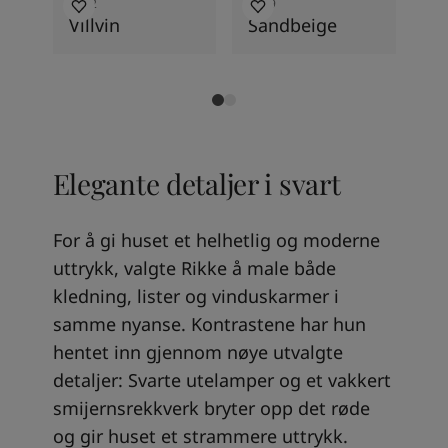
0042
1939
05
Villvin
Sandbeige
Vi
Elegante detaljer i svart
For å gi huset et helhetlig og moderne
uttrykk, valgte Rikke å male både
kledning, lister og vinduskarmer i
samme nyanse. Kontrastene har hun
hentet inn gjennom nøye utvalgte
detaljer: Svarte utelamper og et vakkert
smijernsrekkverk bryter opp det røde
og gir huset et strammere uttrykk.