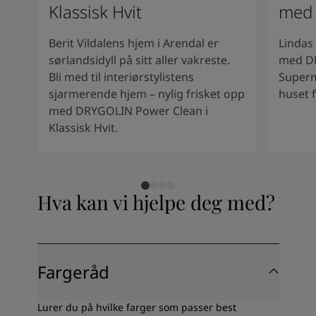
Klassisk Hvit
med
Berit Vildalens hjem i Arendal er
Lindas
sørlandsidyll på sitt aller vakreste.
med D
Bli med til interiørstylistens
Superm
sjarmerende hjem – nylig frisket opp
huset f
med DRYGOLIN Power Clean i
Klassisk Hvit.
Hva kan vi hjelpe deg med?
Fargeråd
Lurer du på hvilke farger som passer best