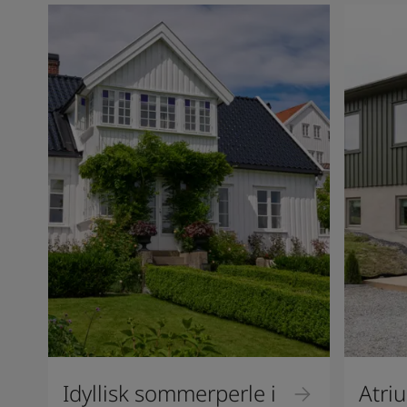
Idyllisk sommerperle i
Atri