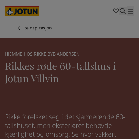
Cambodia
-
Khmer
Cambodia
-
English
China
-
Chinese
Indonesia
-
Indonesian
Uteinspirasjon
Indonesia
-
English
Farger
Malaysia
-
English
Myanmar
-
Burmese
Produkter
HJEMME HOS RIKKE BYE-ANDERSEN
Myanmar
-
English
Rikkes røde 60-tallshus i
Singapore
-
English
Thailand
-
Thai
Inspirasjon
Jotun Villvin
Thailand
-
English
Vietnam
-
Vietnamese
Vietnam
-
English
Guider
Philippines
-
English
Denmark
-
Danish
Våre tjenester
Norway
-
Norwegian
Rikke forelsket seg i det sjarmerende 60-
Spain
-
Spanish
tallshuset, men eksteriøret behøvde
Sweden
-
Swedish
kjærlighet og omsorg. Se hvor vakkert
Türkiye
-
Turkish