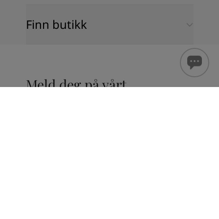
Finn butikk
Meld deg på vårt
nyhetsbrev
Email
Registrer
Jeg samtykker til å motta Jotuns nyhetsbrev og
er informert om at et slikt samtykke kan trekkes
tilbake
her.