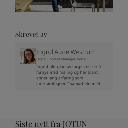
Skrevet av
Ingrid Aune Westrum
Digital Content Manager, Norge
Ingrid blir glad av farger, elsker å
fornye med maling og har blant
annet lang erfaring som
interiørblogger. I samarbeid med
Jotuns eksperter deler Ingrid
inspirasjon til deg som skal pusse
opp eller fornye.
Siste nytt fra JOTUN