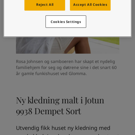
Reject All
Accept All Cookies
Cookies Settings
Rosa Johnsen og samboeren har skapt et nydelig
familiehjem for seg og døtrene sine i det snart 60
år gamle funkishuset ved Glomma.
Ny kledning malt i Jotun
9938 Dempet Sort
Utvendig fikk huset ny kledning med