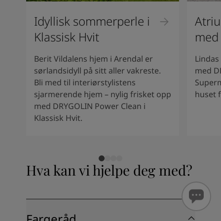
Idyllisk sommerperle i
Atri
Klassisk Hvit
med
Berit Vildalens hjem i Arendal er
Lindas
sørlandsidyll på sitt aller vakreste.
med D
Bli med til interiørstylistens
Superm
sjarmerende hjem – nylig frisket opp
huset f
med DRYGOLIN Power Clean i
Klassisk Hvit.
Hva kan vi hjelpe deg med?
Fargeråd