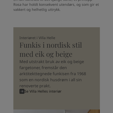
Rosa har holdt konsekvent utendørs, og som gir et
vakkert og helhetlig uttrykk.
Interiøret i Villa Helle
Funkis i nordisk stil
med eik og beige
Med utstrakt bruk av eik og beige
fargetoner, fremstår den
arktitekttegnede funkisen fra 1968
som en nordisk husdrøm i all sin
renoverte prakt.
Se Villa Helles interiør