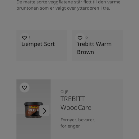
De matte sorte veggflatene står flott til den varme
bruntonen som er valgt over ytterdøren i tre.
9938
90056
Dempet Sort
Trebitt Warm
Brown
OLJE
TREBITT
WoodCare
Fornyer, bevarer,
forlenger