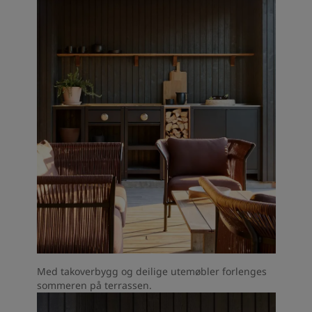
Med takoverbygg og deilige utemøbler forlenges
sommeren på terrassen.