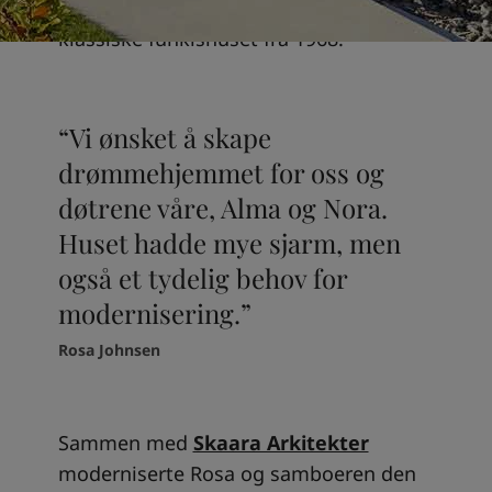
Johnsen og familien eiere av dette
South Africa
-
English
klassiske funkishuset fra 1968.
Sri Lanka
-
English
Sudan
-
Arabic
Syria
-
Arabic
Tanzania
-
English
“Vi ønsket å skape
Tunisia
-
English
drømmehjemmet for oss og
Zambia
-
English
Zimbabwe
-
English
døtrene våre, Alma og Nora.
UAE
-
Arabic
Huset hadde mye sjarm, men
UAE
-
English
også et tydelig behov for
modernisering.”
Rosa Johnsen
Sammen med
Skaara Arkitekter
moderniserte Rosa og samboeren den