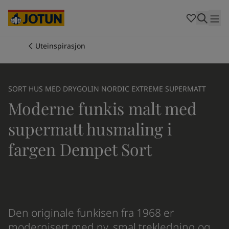
Cambodia
-
Khmer
Cambodia
-
English
China
-
Chinese
Indonesia
-
Indonesian
Uteinspirasjon
Indonesia
-
English
Farger
Malaysia
-
English
Myanmar
-
Burmese
Produkter
SORT HUS MED DRYGOLIN NORDIC EXTREME SUPERMATT
Myanmar
-
English
Moderne funkis malt med
Singapore
-
English
Thailand
-
Thai
Inspirasjon
supermatt husmaling i
Thailand
-
English
Vietnam
-
Vietnamese
fargen Dempet Sort
Vietnam
-
English
Guider
Philippines
-
English
Denmark
-
Danish
Våre tjenester
Norway
-
Norwegian
Spain
-
Spanish
Den originale funkisen fra 1968 er
Sweden
-
Swedish
modernisert med ny, smal trekledning og
Türkiye
-
Turkish