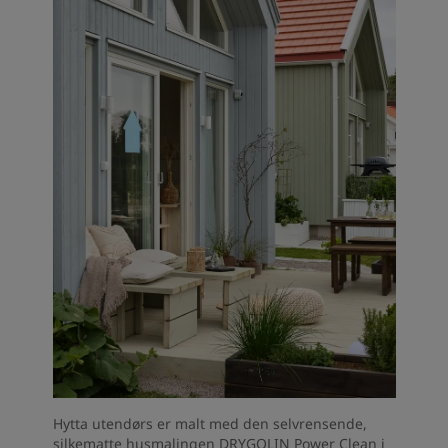
Hytta utendørs er malt med den selvrensende,
silkematte husmalingen DRYGOLIN Power Clean i