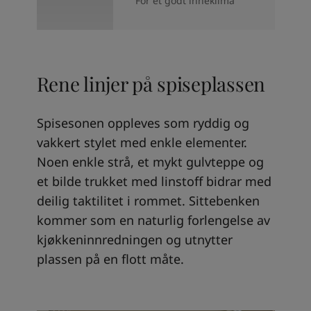
For et godt inneklima
Rene linjer på spiseplassen
Spisesonen oppleves som ryddig og
vakkert stylet med enkle elementer.
Noen enkle strå, et mykt gulvteppe og
et bilde trukket med linstoff bidrar med
deilig taktilitet i rommet. Sittebenken
kommer som en naturlig forlengelse av
kjøkkeninnredningen og utnytter
plassen på en flott måte.