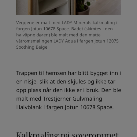
Veggene er malt med LADY Minerals kalkmaling i
fargen Jotun 10678 Space. Badet (skimtes i den
halvåpne døren) ble malt med den matte
våtromsmalingen LADY Aqua i fargen Jotun 12075
Soothing Beige.
Trappen til hemsen har blitt bygget inn i
en nisje, slik at den skjules og ikke tar
opp plass når den ikke er i bruk. Den ble
malt med Trestjerner Gulvmaling
Halvblank i fargen Jotun 10678 Space.
Kalkmaling på soverommet