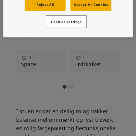
Reject All
Accept All Cookies
Paletten innendørs i vinnerhytta
Cookies Settings
2025:
10678
9036
12
Space
Hvitkalket
So
I stuen er det en deilig ro og vakker
balanse mellom mørkt og lyst treverk,
en rolig fargepalett og flerfunksjonelle