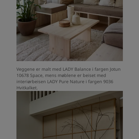
Veggene er malt med LADY Balance i fargen Jotun
10678 Space, mens møblene er beiset med
interiørbeisen LADY Pure Nature i fargen 9036
Hvitkalket.