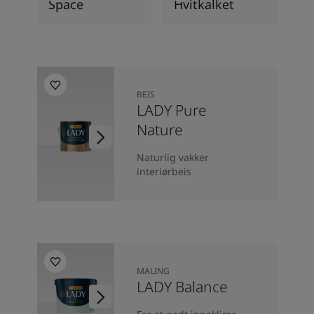
Space
Hvitkalket
BEIS
LADY Pure
Nature
Naturlig vakker
interiørbeis
MALING
LADY Balance