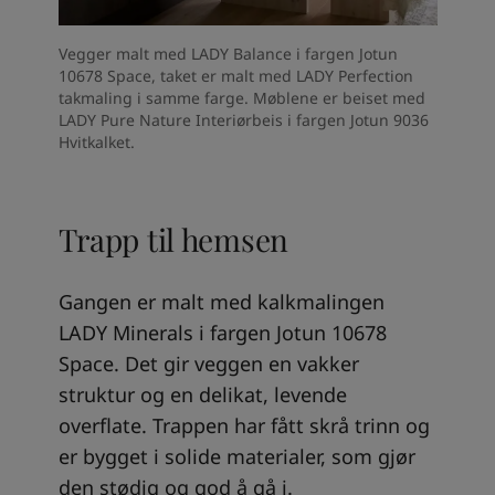
Vegger malt med LADY Balance i fargen Jotun
10678 Space, taket er malt med LADY Perfection
takmaling i samme farge. Møblene er beiset med
LADY Pure Nature Interiørbeis i fargen Jotun 9036
Hvitkalket.
Trapp til hemsen
Gangen er malt med kalkmalingen
LADY Minerals i fargen Jotun 10678
Space. Det gir veggen en vakker
struktur og en delikat, levende
overflate. Trappen har fått skrå trinn og
er bygget i solide materialer, som gjør
den stødig og god å gå i.