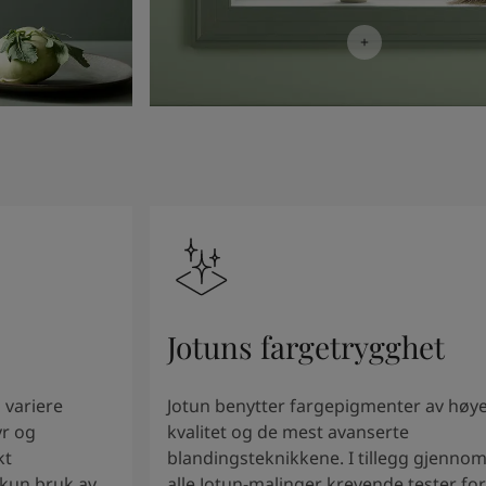
Jotuns fargetrygghet
 variere
Jotun benytter fargepigmenter av høy
yr og
kvalitet og de mest avanserte
kt
blandingsteknikkene. I tillegg gjenno
 kun bruk av
alle Jotun-malinger krevende tester for