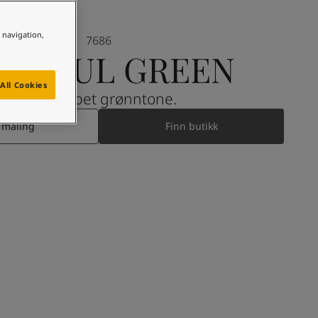
e navigation,
7686
INDFUL GREEN
All Cookies
En dempet grønntone.
 maling
Finn butikk