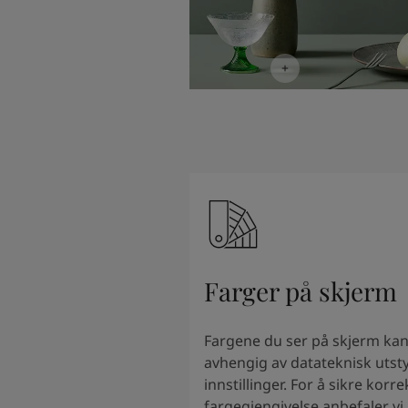
Farger på skjerm
Fargene du ser på skjerm kan
avhengig av datateknisk utst
innstillinger. For å sikre korre
fargegjengivelse anbefaler vi