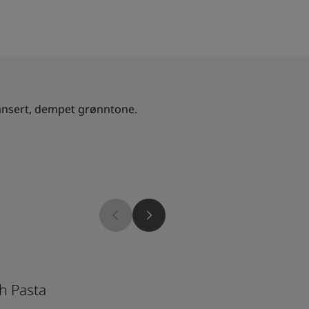
ansert, dempet grønntone.
7386
h Pasta
Pistachio