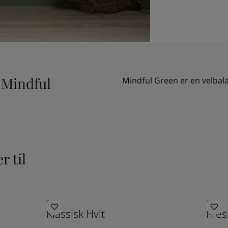
 Mindful
Mindful Green er en velbal
r til
9918
1775
Klassisk Hvit
Fres