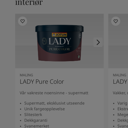
interiør
Kenya
-
English
Kuwait
-
Arabic
Lebanon
-
English
Libya
-
English
Madagascar
-
English
Mauritius
-
English
Morocco
-
Arabic
Morocco
-
French
Mozambique
-
English
Namibia
-
English
Nigeria
-
English
MALING
MALING
Oman
-
Arabic
LADY Pure Color
LADY
Oman
-
English
Pakistan
-
English
Vår vakreste noensinne - supermatt
Vakker,
Qatar
-
Arabic
Supermatt, eksklusivt utseende
Varig
Qatar
-
English
Unik fargeopplevelse
Ekstr
Saudi
-
Arabic
Slitesterk
Meget
Saudi
-
English
Dekkgaranti
Dekkg
Senegal
-
English
Svanemerket
Svan