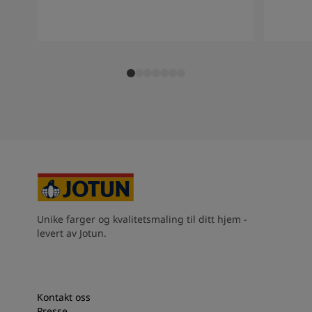
South Africa
-
English
Sri Lanka
-
English
Sudan
-
Arabic
Syria
-
Arabic
Tanzania
-
English
Tunisia
-
English
Zambia
-
English
Zimbabwe
-
English
UAE
-
Arabic
UAE
-
English
Unike farger og kvalitetsmaling til ditt hjem -
levert av Jotun.
Kontakt oss
Presse