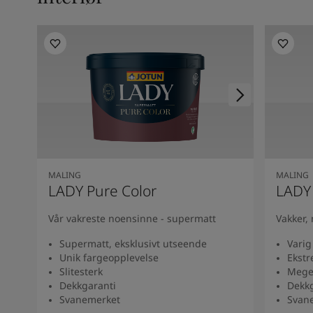
MALING
MALING
LADY Pure Color
LADY
Vår vakreste noensinne - supermatt
Vakker,
Supermatt, eksklusivt utseende
Varig
Unik fargeopplevelse
Ekstr
Slitesterk
Meget
Dekkgaranti
Dekkg
Svanemerket
Svan