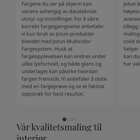
South Africa
-
English
Fargene du ser på skjerm kan
Jotun 
Sri Lanka
-
English
variere avhengig av datateknisk
høyest
Sudan
-
Arabic
utstyr og innstillinger. For å sikre
avanse
Syria
-
Arabic
korrekt fargegjengivelse anbefaler
tillegg
Tanzania
-
English
vi kun bruk av Jotun-produkter
malinge
Tunisia
-
English
blandet med Jotun Multicolor
solid d
Zambia
-
English
Fargesystem. Husk at
Velger
Zimbabwe
-
English
fargeopplevelsen kan endres under
kan du
UAE
-
Arabic
ulike lysforhold, og både glans og
har val
UAE
-
English
underlaget kan påvirke hvordan
fargen fremstår. Vi anbefaler å teste
med en fargeprøve og se et faktisk
oppstrøk for best resultat.
Vår kvalitetsmaling til
interiør