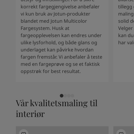
Kenya
-
English
korrekt fargegjengivelse anbefaler
tillegg
Kuwait
-
Arabic
vi kun bruk av Jotun-produkter
malinge
Lebanon
-
English
blandet med Jotun Multicolor
solid d
Libya
-
English
Fargesystem. Husk at
Velger
Madagascar
-
English
fargeopplevelsen kan endres under
kan du
Mauritius
-
English
ulike lysforhold, og både glans og
har val
Morocco
-
Arabic
underlaget kan påvirke hvordan
Morocco
-
French
fargen fremstår. Vi anbefaler å teste
Mozambique
-
English
med en fargeprøve og se et faktisk
Namibia
-
English
oppstrøk for best resultat.
Nigeria
-
English
Oman
-
Arabic
Oman
-
English
Pakistan
-
English
Vår kvalitetsmaling til
Qatar
-
Arabic
Qatar
-
English
interiør
Saudi
-
Arabic
Saudi
-
English
Senegal
-
English