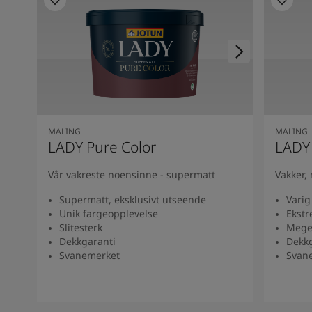
South Africa
-
English
Sri Lanka
-
English
Sudan
-
Arabic
Syria
-
Arabic
Tanzania
-
English
Tunisia
-
English
Zambia
-
English
Zimbabwe
-
English
MALING
MALING
UAE
-
Arabic
LADY Pure Color
LADY
UAE
-
English
Vår vakreste noensinne - supermatt
Vakker,
Supermatt, eksklusivt utseende
Varig
Unik fargeopplevelse
Ekstr
Slitesterk
Meget
Dekkgaranti
Dekkg
Svanemerket
Svan