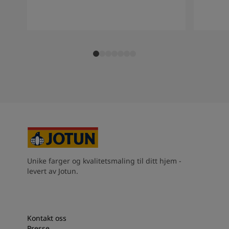
South Africa
-
English
Sri Lanka
-
English
Sudan
-
Arabic
Syria
-
Arabic
Tanzania
-
English
Tunisia
-
English
Zambia
-
English
Zimbabwe
-
English
UAE
-
Arabic
UAE
-
English
Unike farger og kvalitetsmaling til ditt hjem -
levert av Jotun.
Kontakt oss
Presse