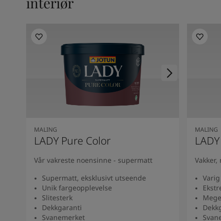
interiør
Kenya
-
English
Kuwait
-
Arabic
Lebanon
-
English
Libya
-
English
Madagascar
-
English
Mauritius
-
English
Morocco
-
Arabic
Morocco
-
French
Mozambique
-
English
Namibia
-
English
Nigeria
-
English
MALING
MALING
Oman
-
Arabic
LADY Pure Color
LADY
Oman
-
English
Pakistan
-
English
Vår vakreste noensinne - supermatt
Vakker,
Qatar
-
Arabic
Supermatt, eksklusivt utseende
Varig
Qatar
-
English
Unik fargeopplevelse
Ekstr
Saudi
-
Arabic
Slitesterk
Meget
Saudi
-
English
Dekkgaranti
Dekkg
Senegal
-
English
Svanemerket
Svan